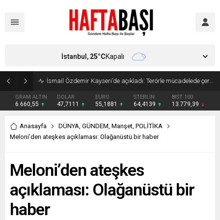
İstanbul,
25
°C
Kapalı
Süleyman Soylu ‘çok korktum’ deyip ilk kez açıkladı: En büyük tehdit dışarısıdır!
GRAM ALTIN
DOLAR
EURO
STERLİN
BIST 100
6.660,55
47,7111
55,1881
64,4139
13.779,39
Anasayfa
DÜNYA
,
GÜNDEM
,
Manşet
,
POLİTİKA
Meloni’den ateşkes açıklaması: Olağanüstü bir haber
Meloni’den ateşkes
açıklaması: Olağanüstü bir
haber