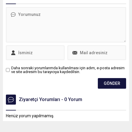
Meloni'nin şartına tepki
omuz omuza çalışmaya,
gösterdi.
ortak geleceğimizi birlikte
inşa etmeye ve bu birlikteliği
daha da güçlendirmeye
kararlılıkla devam edeceğiz
dedi.
Daha sonraki yorumlarımda kullanılması için adım, e-posta adresim
ve site adresim bu tarayıcıya kaydedilsin.
Ziyaretçi Yorumları - 0 Yorum
Henüz yorum yapılmamış.