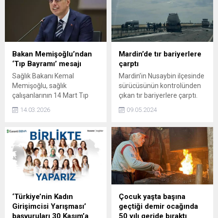
Bakan Memişoğlu’ndan
Mardin’de tır bariyerlere
‘Tıp Bayramı’ mesajı
çarptı
Sağlık Bakanı Kemal
Mardin’in Nusaybin ilçesinde
Memişoğlu, sağlık
sürücüsünün kontrolünden
çalışanlarının 14 Mart Tıp
çıkan tır bariyerlere çarptı.
Bayramı'nı tebrik etti.
14.03.2026
09.05.2024
‘Türkiye’nin Kadın
Çocuk yaşta başına
Girişimcisi Yarışması’
geçtiği demir ocağında
başvuruları 30 Kasım’a
50 yılı geride bıraktı