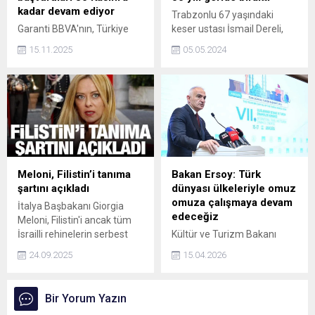
kadar devam ediyor
Trabzonlu 67 yaşındaki
Garanti BBVA'nın, Türkiye
keser ustası İsmail Dereli,
Kadın Girişimciler Derneği
çocuklukta öğrendiği
15.11.2025
05.05.2024
(KAGİDER) ve Ekonomist
demirciliği yarım asırdır
Dergisi ile yürüttüğü
sürdürüyor.
'Türkiye'nin Kadın Girişimcisi
Yarışması' başvuruları 30
Kasım'a kadar uzatıldı. Kadın
girişimcileri
cesaretlendirmeyi odağına
alan yarışma, ilham veren
hikâyelerin geniş kitlelere
Meloni, Filistin’i tanıma
Bakan Ersoy: Türk
ulaşmasını ve rol modellerin
şartını açıkladı
dünyası ülkeleriyle omuz
ortaya çıkmasını sağlıyor.
omuza çalışmaya devam
İtalya Başbakanı Giorgia
edeceğiz
Meloni, Filistin'i ancak tüm
İsrailli rehinelerin serbest
Kültür ve Turizm Bakanı
bırakılması ve Hamas'ın
Mehmet Nuri Ersoy,
24.09.2025
15.04.2026
yönetimdeki tüm rollerden
Turizmden kültüre,
dışlanması halinde
ekonomiden dijital
tanıyacaklarını ifade etti.
dönüşüme kadar her alanda
Bir Yorum Yazın
İtalyan muhalefeti ise,
Türk dünyası ülkeleriyle