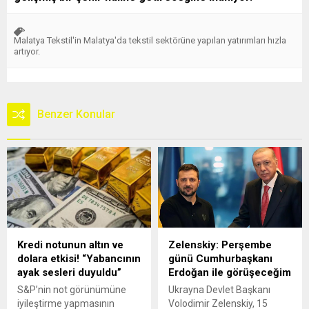
Malatya Tekstil'in Malatya'da tekstil sektörüne yapılan yatırımları hızla
artıyor.
Benzer Konular
Kredi notunun altın ve
Zelenskiy: Perşembe
dolara etkisi! “Yabancının
günü Cumhurbaşkanı
ayak sesleri duyuldu”
Erdoğan ile görüşeceğim
S&P’nin not görünümüne
Ukrayna Devlet Başkanı
iyileştirme yapmasının
Volodimir Zelenskiy, 15