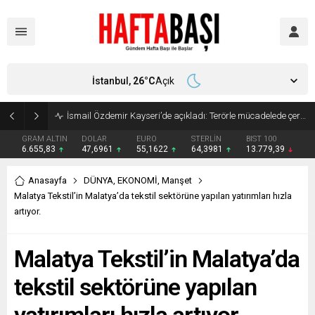
İstanbul,
26
°C
Açık
Süleyman Soylu ‘çok korktum’ deyip ilk kez açıkladı: En büyük tehdit dışarısıdır!
GRAM ALTIN
DOLAR
EURO
STERLİN
BIST 100
6.655,83
47,6961
55,1622
64,3981
13.779,39
Anasayfa
DÜNYA
,
EKONOMİ
,
Manşet
Malatya Tekstil’in Malatya’da tekstil sektörüne yapılan yatırımları hızla
artıyor.
Malatya Tekstil’in Malatya’da
tekstil sektörüne yapılan