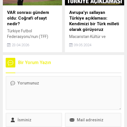
Kavram Kurs Merkezi'nde
öğrenci ve ailesinin
VAR sonrası gündem
Avrupa’yı sallayan
katılımıyla bir buluşma
oldu: Coğrafi ofsayt
Türkiye açıklaması:
gerçekleştirildi. Türkiye
nedir?
Kendimizi bir Türk milleti
birincisi Kaan Başak,
olarak görüyoruz
Türkiye Futbol
başarıya giden süreçte yaz
Federasyonu’nun (TFF)
Macaristan Kültür ve
döneminden itibaren...
Trendyol Süper Lig 30.
İnovasyon Bakanı Janos
23.04.2026
09.05.2024
haftası için yayımladığı VAR
Csak, "Biz Macarlar,
kayıtları, futbol kamuoyunda
kendimizi Orta Asyadan
yeni bir tartışma başlattı.
hatta Orta Asyanın
Bir Yorum Yazın
Peki, coğrafi ofsayt nedir?
doğusundan gelen bir Türk
milleti olarak görüyoruz."
dedi.