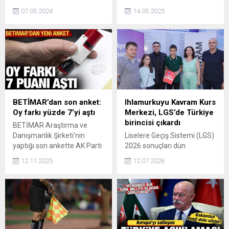
ardından piyasalar
Mayıs'ta Ankara'da
07.05.2024
14.05.2025
hareketlenmeye başladı.
Cumhurbaşkanı Recep
Son zamanlarda borsa
Tayyip Erdoğan ile bir araya
zirveye tırmanırken, altın ve
geleceğini açıkladı.
dolar/TL cephesinde grafik
aşağı yönlü bir ivme
sergiliyordu. Uzman isim
Haber7ye değerlendirdi.
BETİMAR’dan son anket:
Ihlamurkuyu Kavram Kurs
Oy farkı yüzde 7’yi aştı
Merkezi, LGS’de Türkiye
birincisi çıkardı
BETİMAR Araştırma ve
Danışmanlık Şirketi'nin
Liselere Geçiş Sistemi (LGS)
yaptığı son ankette AK Parti
2026 sonuçları dün
yüzde 34,7 ile birinci parti
açıklandı. Ihlamurkuyu
12.11.2025
12.07.2026
oldu. CHP yüzde 27,6 ile
Kavram Kurs Merkezi
ikinci olurken, MHP ise
öğrencisi Kaan Başak,
yüzde 9,2 ile üçüncü parti
sınavdaki tüm soruları doğru
oldu.
yanıtlayarak 500 tam puanla
Türkiye birincisi oldu.
Sonuçların açıklanmasının
ardından Ihlamurkuyu