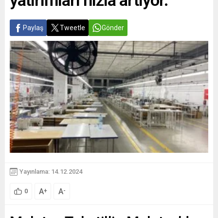
yatırımları hızla artıyor.
Paylaş
Tweetle
Gönder
Yayınlama: 14.12.2024
A
A
+
-
0