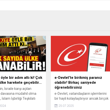
öyle bir adım attı ki! Çok
e-Devlet’te birikmiş paranız
ülke harekete geçebilir…
olabilir! Birkaç saniyede
öğrenebilirsiniz
n, İsraile karşı açılan
 davasına müdahil olma
e-Devlet, vatandaşların işlemlerini
, İslam İşbirliği Teşkilatı
bir hayli kolaylaştırıyor ancak birçok
deki devletlerin harekete
kişi burada biriken paralarının
2024
25.07.2025
 davaya müdahil olmaları
farkında değil. Otomatik BES