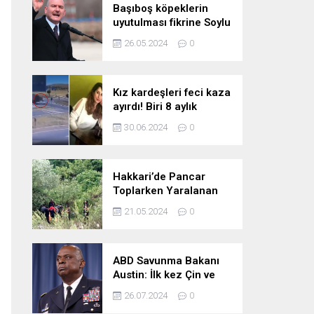
Başıboş köpeklerin
uyutulması fikrine Soylu
da karşı çıktı: Gönlüm
26.05.2024
0
razı değil
Kız kardeşleri feci kaza
ayırdı! Biri 8 aylık
hamile iki kız kardeş
30.06.2024
0
hayatını kaybetti
Hakkari’de Pancar
Toplarken Yaralanan
Kadın İçin Kurtarma
21.05.2024
0
Çalışmaları
ABD Savunma Bakanı
Austin: İlk kez Çin ve
Rusya uçaklarının
26.07.2024
0
birlikte uçtuğunu