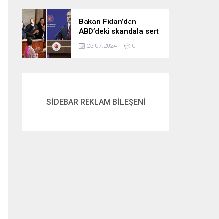
gördük
Bakan Fidan’dan
ABD’deki skandala sert
tepki: Netanyahu’yu
25.07.2024
0
alkışlayanlar eli kanlı
bir suçlunun
destekçileri olarak
tarihe geçti
SİDEBAR REKLAM BİLEŞENİ