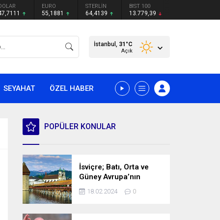
DOLAR
EURO
STERLİN
BIST 100
47,7111
55,1881
64,4139
13.779,39
İstanbul,
31
°C
Açık
SEYAHAT
ÖZEL HABER
POPÜLER KONULAR
İsviçre; Batı, Orta ve
Güney Avrupa’nın
kesişme noktasında
18.02.2024
0
bulunan bir ülke.