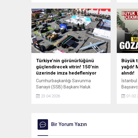
Bahçeli, Özelin hareketli, heyecanlı
ve taraf
ve konuşkan bir insan olduğunu
motivasy
belirterek "CHPye yeni bir renk kattı.
Ama bu renk güneşin batışı
sırasındaki yedi renge bürünürse
tehlike ama güneşin renginde
kalırsa, yani köklü bir CHP...
Türkiye’nin görünürlüğünü
Büyük t
güçlendirecek vitrin! 150’nin
yağdı! 
üzerinde imza hedefleniyor
alındı!
Cumhurbaşkanlığı Savunma
İstanbul
Sanayii (SSB) Başkanı Haluk
Başsavcı
Görgün, SAHA 2026'nın teknolojik
soruştu
23.04.2026
01.02.
bağımsızlığı pekiştiren yerli ve milli
medya f
hamlelerin küresel görünürlüğünü
gözaltına
daha da güçlendireceğini bildirdi.
Bir Yorum Yazın