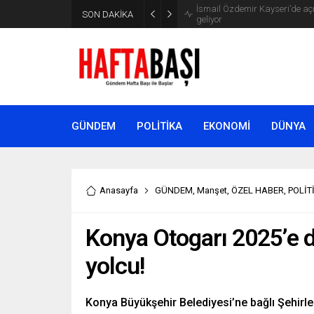
SON DAKİKA
Süleyman Soylu ‘çok korktum’ de
GÜNDEM
POLİTİKA
EKONOMİ
DÜNYA
Anasayfa
GÜNDEM
,
Manşet
,
ÖZEL HABER
,
POLİT
Konya Otogarı 2025’e 
yolcu!
Konya Büyükşehir Belediyesi’ne bağlı Şehirler