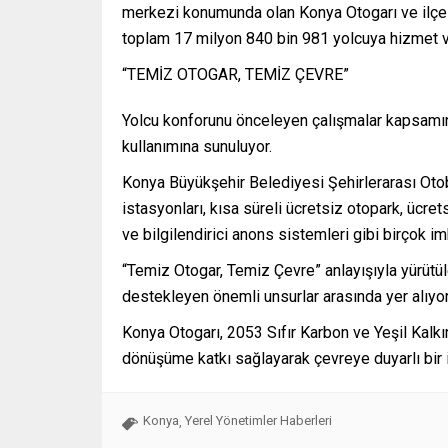
merkezi konumunda olan Konya Otogarı ve ilçe ot
toplam 17 milyon 840 bin 981 yolcuya hizmet ve
“TEMİZ OTOGAR, TEMİZ ÇEVRE”
Yolcu konforunu önceleyen çalışmalar kapsamın
kullanımına sunuluyor.
Konya Büyükşehir Belediyesi Şehirlerarası Otobü
istasyonları, kısa süreli ücretsiz otopark, ücre
ve bilgilendirici anons sistemleri gibi birçok i
“Temiz Otogar, Temiz Çevre” anlayışıyla yürütü
destekleyen önemli unsurlar arasında yer alıyor
Konya Otogarı, 2053 Sıfır Karbon ve Yeşil Kalkı
dönüşüme katkı sağlayarak çevreye duyarlı bir 
Konya
Yerel Yönetimler Haberleri
,