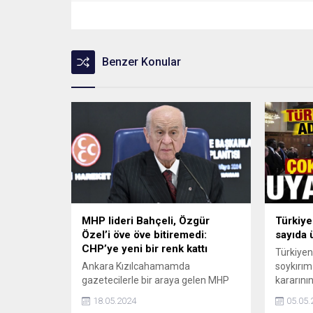
Benzer Konular
MHP lideri Bahçeli, Özgür
Türkiye 
Özel’i öve öve bitiremedi:
sayıda 
CHP’ye yeni bir renk kattı
Türkiyeni
Ankara Kızılcahamamda
soykırım
gazetecilerle bir araya gelen MHP
kararının
lideri Devlet Bahçeli, CHP Genel
bünyesin
18.05.2024
05.05.
Başkanı Özgür Özele övgüler dizdi.
geçmesi,