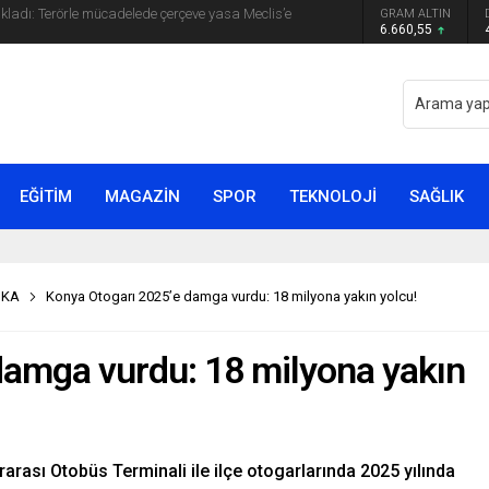
GRAM ALTIN
yip ilk kez açıkladı: En büyük tehdit dışarısıdır!
6.660,55
EĞİTİM
MAGAZİN
SPOR
TEKNOLOJİ
SAĞLIK
İKA
Konya Otogarı 2025’e damga vurdu: 18 milyona yakın yolcu!
damga vurdu: 18 milyona yakın
arası Otobüs Terminali ile ilçe otogarlarında 2025 yılında