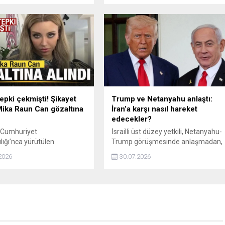
 olmaları noktasında bir
kesintileri, devlet destekleri ve
on oluştuması bekleniyor.
bireysel ödemeler gibi pek çok
bakiye e-Devlet üzerinden kontrol
edilebiliyor. Fakat, kullanılmayan bu
tutarlar talep edilmediğinde devlete
geri dönebiliyor. Acaba sizin de
unutulmuş bir paranız olabilir mi?
epki çekmişti! Şikayet
Trump ve Netanyahu anlaştı:
Mika Raun Can gözaltına
İran’a karşı nasıl hareket
edecekler?
 Cumhuriyet
İsrailli üst düzey yetkili, Netanyahu-
lığı’nca yürütülen
Trump görüşmesinde anlaşmadan,
rma kapsamında sosyal
kapsamlı saldırılara kadar tüm
2026
30.07.2026
enomeni Mika Raun Can
seçeneklerin ele alındığını ancak
 alındı.
nihai kararın Trump'a ait olduğunu
söyledi