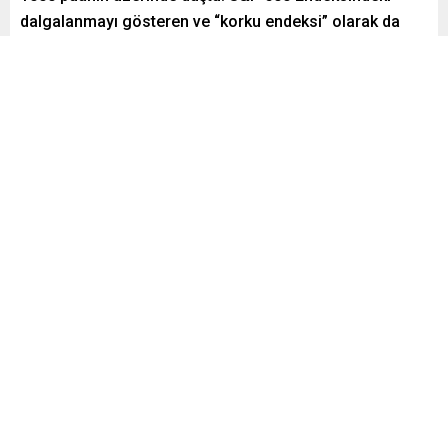
dalgalanmayı gösteren ve “korku endeksi” olarak da
bilinen VIX Endeksi 65,70 ile 4 yılın zirvesini gördü.
Nvidia, Apple, Microsoft, Meta, Alphabet ve Amazon’un
hisseleri ise büyük düşüş yaşadı. ABD borsalarının
açılmasıyla birlikte kaybın 2 trilyon dolar olduğu tahmin
ediliyor.
Paylaş
Tweetle
Gönder