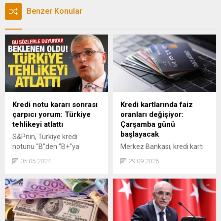
Benzer Konular
Kredi notu kararı sonrası
Kredi kartlarında faiz
çarpıcı yorum: Türkiye
oranları değişiyor:
tehlikeyi atlattı
Çarşamba günü
başlayacak
S&Pnin, Türkiye kredi
notunu "B"den "B+"ya
Merkez Bankası, kredi kartı
yükseltmesinin ardından
faiz oranlarında büyük bir
05.05.2024
29.09.2025
uzmanlar Türkiye kararını
değişikliğe gidileceğini
değerlendirdi. Bluebay Varlık
duyurdu. Kredi kartı
Yönetimi Gelişen Piyasalar
işlemlerinde uygulanacak
Kıdemli Stratejisti Timothy
faiz oranlarıyla ilgili
Ash, "Türkiye ekonomi
düzenlemeyi açıkladı. Yeni
cephesinde tehlikeyi atlattı"
uygulamanın 1 Ekim 2025