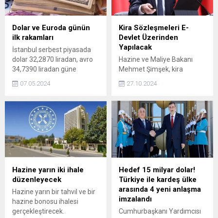
dedi.
tarihinden itibaren yürürlüğe
girecek.
Dolar ve Euroda günün
Kira Sözleşmeleri E-
ilk rakamları
Devlet Üzerinden
Yapılacak
İstanbul serbest piyasada
dolar 32,2870 liradan, avro
Hazine ve Maliye Bakanı
34,7390 liradan güne
Mehmet Şimşek, kira
başladı.
sözleşmelerinin e-devlet
07.05.2024
27.10.2024
üzerinden yapılacağını
duyurarak, bu uygulamanın
bürokrasiyi azaltarak
vatandaşların işlemlerini
kolay ve güvenli hale
getireceğini belirtti.
Hazine yarın iki ihale
Hedef 15 milyar dolar!
düzenleyecek
Türkiye ile kardeş ülke
arasında 4 yeni anlaşma
Hazine yarın bir tahvil ve bir
imzalandı
hazine bonosu ihalesi
gerçekleştirecek.
Cumhurbaşkanı Yardımcısı