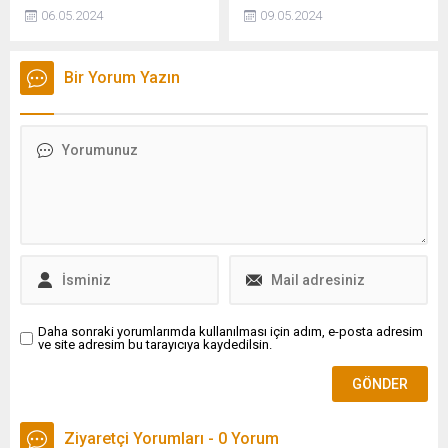
Cevdet Yılmaz, Türkiye-
06.05.2024
09.05.2024
Azerbaycan Karma
Ekonomik Komisyon imza
töreninde konuşarak ikili
Bir Yorum Yazın
ticaret hedeflerini dile
getirdi.
Daha sonraki yorumlarımda kullanılması için adım, e-posta adresim
ve site adresim bu tarayıcıya kaydedilsin.
Ziyaretçi Yorumları - 0 Yorum