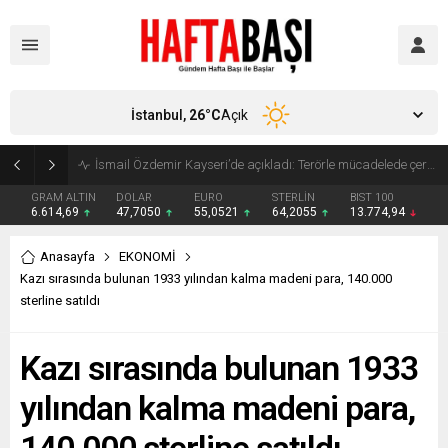
İstanbul,
26
°C
Açık
Süleyman Soylu ‘çok korktum’ deyip ilk kez açıkladı: En büyük tehdit dışarısıdır!
GRAM ALTIN
DOLAR
EURO
STERLİN
BIST 100
6.614,69
47,7050
55,0521
64,2055
13.774,94
Anasayfa
EKONOMİ
Kazı sırasında bulunan 1933 yılından kalma madeni para, 140.000
sterline satıldı
Kazı sırasında bulunan 1933
yılından kalma madeni para,