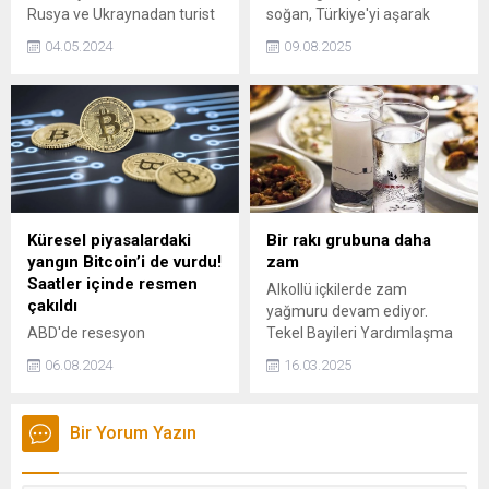
Rusya ve Ukraynadan turist
soğan, Türkiye'yi aşarak
ağırlayan Antalyada bu yıl ilk
Avrupa ülkelerine de satışa
04.05.2024
09.08.2025
sırayı Almanlar alırken,
çıktı. Tarlada kilosu 5 TL olan
İngiltere, Polonya, İran,
soğandan 500 bin ton
Belçika, Fransa pazarlarında
rekolte bekleniyor.
da artış yaşandı.
Küresel piyasalardaki
Bir rakı grubuna daha
yangın Bitcoin’i de vurdu!
zam
Saatler içinde resmen
Alkollü içkilerde zam
çakıldı
yağmuru devam ediyor.
ABD'de resesyon
Tekel Bayileri Yardımlaşma
endişelerinin hızla
Derneği (TBYD) Başkanı Erol
06.08.2024
16.03.2025
güçlenmesi ve Asya
Dündar, Mercan göbek rakı
piyasalarındaki gelişmelerin
grubuna zam geldiğini
ardından Bitcoin'in fiyatı
duyurdu.
Bir Yorum Yazın
çakıldı. Son 24 saatte yüzde
18'den fazla değer
kaybeden Bitcoin, 50 bin