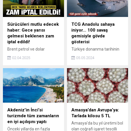
Sürücüleri mutlu edecek
TCG Anadolu sahaya
haber: Gece yarısı
iniyor… 100 savaş
gelmesi beklenen zam
gemisiyle gövde
iptal edildi!
gösterisi
Brent petrol ve dolar
Türkiye donanma tarihinin
kurundaki dalgalanmaların
ilk milli uçak gemisi TCG
02.04.2025
05.05.2024
akaryakıt fiyatlarına
Anadolu, Denizkurdu
yansıması sonucu benzine
tatbikatında sahaya çıkıyor.
beklenen 1 lira 25 kuruşluk
zam, EPDK tarafından iptal
edildi.
Akdeniz’in İnci’si
Amasya’dan Avrupa’ya:
turizmde tüm zamanların
Tarlada kilosu 5 TL
en iyi açılışını yaptı
Amasya'da bu yıl üretimi bol
Önceki yıllarda en fazla
olan coğrafi işaret tescilli