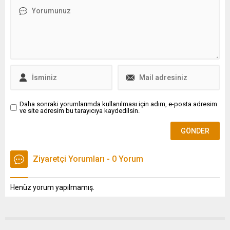
doların altına kadar indi.
Ethereum ise son 24 saatte
yüzde 23,6 değer
kaybederek 2 bin 232 dolar
seviyesine kadar düştü.
Daha sonraki yorumlarımda kullanılması için adım, e-posta adresim
ve site adresim bu tarayıcıya kaydedilsin.
Ziyaretçi Yorumları - 0 Yorum
Henüz yorum yapılmamış.