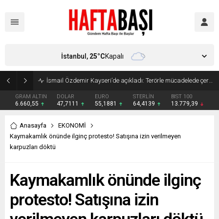
İstanbul,
25
°C
Kapalı
Süleyman Soylu ‘çok korktum’ deyip ilk kez açıkladı: En büyük tehdit dışarısıdır!
GRAM ALTIN
DOLAR
EURO
STERLİN
BIST 100
6.660,55
47,7111
55,1881
64,4139
13.779,39
Anasayfa
EKONOMİ
Kaymakamlık önünde ilginç protesto! Satışına izin verilmeyen
karpuzları döktü
Kaymakamlık önünde ilginç
protesto! Satışına izin