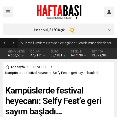
İstanbul,
31
°C
Açık
Süleyman Soylu ‘çok korktum’ deyip ilk kez açıkladı: En büyük tehdit dışarısıdır!
GRAM ALTIN
DOLAR
EURO
STERLİN
BIST 100
6.660,55
47,7111
55,1881
64,4139
13.779,39
Anasayfa
TEKNOLOJİ
Kampüslerde festival heyecanı: Selfy Fest’e geri sayım başladı…
Kampüslerde festival
heyecanı: Selfy Fest’e geri
sayım başladı…