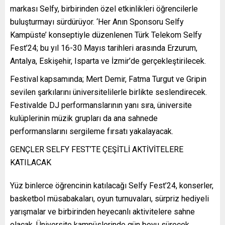
markası Selfy, birbirinden özel etkinlikleri öğrencilerle
buluşturmayı sürdürüyor. ‘Her Anın Sponsoru Selfy
Kampüste’ konseptiyle düzenlenen Türk Telekom Selfy
Fest’24; bu yıl 16-30 Mayıs tarihleri arasında Erzurum,
Antalya, Eskişehir, Isparta ve İzmir’de gerçekleştirilecek.
Festival kapsamında; Mert Demir, Fatma Turgut ve Gripin
sevilen şarkılarını üniversitelilerle birlikte seslendirecek.
Festivalde DJ performanslarının yanı sıra, üniversite
kulüplerinin müzik grupları da ana sahnede
performanslarını sergileme fırsatı yakalayacak.
GENÇLER SELFY FEST’TE ÇEŞİTLİ AKTİVİTELERE
KATILACAK
Yüz binlerce öğrencinin katılacağı Selfy Fest’24, konserler,
basketbol müsabakaları, oyun turnuvaları, sürpriz hediyeli
yarışmalar ve birbirinden heyecanlı aktivitelere sahne
olacak. Üniversite kampüslerinde gün boyu sürecek