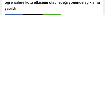
öğrencilere kötü etkisinin olabileceği yönünde açıklama
yapıldı.
Paylaş
Tweetle
Gönder
Yayınlama: 09.05.2024
A
A
+
-
0