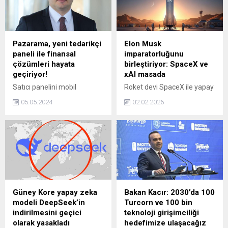
Pazarama, yeni tedarikçi
Elon Musk
paneli ile finansal
imparatorluğunu
çözümleri hayata
birleştiriyor: SpaceX ve
geçiriyor!
xAI masada
Satıcı panelini mobil
Roket devi SpaceX ile yapay
kullanıma uyumlu hale
zeka girişimi xAI arasındaki
05.05.2024
02.02.2026
getiren ve yeni fonksiyonlar
birleşme görüşmelerinde
ekleyen Pazarama,
ilerleme sağlandı. Dünyanın
platformundaki satıcıların
en büyük halka açık
ürün, stok ve siparişlerini
olmayan iki şirketini bir
yönetebilmelerinin yanında
araya getirecek hamle,
finansal hizmetlere
Musk'ın uzay vizyonunu
erişebilmelerini de sağladı.
finanse edecek.
Güney Kore yapay zeka
Bakan Kacır: 2030’da 100
modeli DeepSeek’in
Turcorn ve 100 bin
indirilmesini geçici
teknoloji girişimciliği
olarak yasakladı
hedefimize ulaşacağız