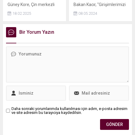
Güney Kore, Çin merkezli
Bakan Kacır, "Girişimlerimizi
yapay zeka modeli
finansman kaynaklarıyla,
18.02.2025
08.05.2024
DeepSeek’in indirilmesini
nitelikli altyapı ve
güvenlik endişeleri
programlarla buluşturarak
nedeniyle geçici olarak
2030da 100 Turcorn ve 100
Bir Yorum Yazın
yasakladı. Kişisel Bilgileri
bin teknoloji girişimciliği
Koruma Komisyonu, veri
hedefimize ulaşacağız"
toplama yöntemleriyle ilgili
dedi.
riskler nedeniyle bu kararı
aldıklarını açıkladı.
Daha sonraki yorumlarımda kullanılması için adım, e-posta adresim
ve site adresim bu tarayıcıya kaydedilsin.