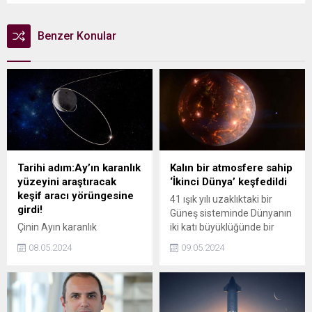
Benzer Konular
Tarihi adım:Ay’ın karanlık
Kalın bir atmosfere sahip
yüzeyini araştıracak
‘İkinci Dünya’ keşfedildi
keşif aracı yörüngesine
41 ışık yılı uzaklıktaki bir
girdi!
Güneş sisteminde Dünyanın
Çinin Ayın karanlık
iki katı büyüklüğünde bir
yüzünden kaya ve toprak
gezegenin çevresinde kalın
08.05.2024
09.05.2024
örnekleri toplamak üzere 3
bir atmosfer tespit edildi.
Mayısta uzaya gönderdiği
Ancak gezegenin yaşama
"Chang-e 6" keşif aracının
elverişli olduğu
yörüngeye girdiği bildirildi.
düşünülmüyor.