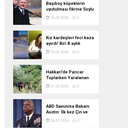
Başıboş köpeklerin
uyutulması fikrine Soylu
da karşı çıktı: Gönlüm
26.05.2024
0
razı değil
Kız kardeşleri feci kaza
ayırdı! Biri 8 aylık
hamile iki kız kardeş
30.06.2024
0
hayatını kaybetti
Hakkari’de Pancar
Toplarken Yaralanan
Kadın İçin Kurtarma
21.05.2024
0
Çalışmaları
ABD Savunma Bakanı
Austin: İlk kez Çin ve
Rusya uçaklarının
26.07.2024
0
birlikte uçtuğunu