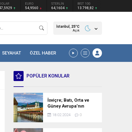
DOLAR
EURO
STERLİN
BIST 100
47,5929
54,9560
64,1604
13.798,82
İstanbul,
25
°C
Açık
SEYAHAT
ÖZEL HABER
POPÜLER KONULAR
İsviçre; Batı, Orta ve
Güney Avrupa’nın
kesişme noktasında
18.02.2024
0
bulunan bir ülke.