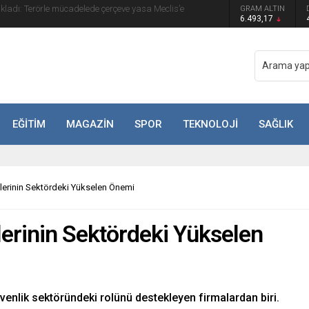
GRAM ALTIN
yip ilk kez açıkladı: En büyük tehdit dışarısıdır!
6.493,17
EĞİTİM
MAGAZİN
SPOR
TEKNOLOJİ
SAĞLIK
ilerinin Sektördeki Yükselen Önemi
lerinin Sektördeki Yükselen
enlik sektöründeki rolünü destekleyen firmalardan biri.