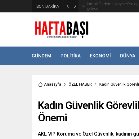
SON DAKİKA
Süleyman Soylu ‘çok korktum’ de
GÜNDEM
POLİTİKA
EKONOMİ
DÜNYA
Anasayfa
ÖZEL HABER
Kadın Güvenlik Görevl
Kadın Güvenlik Görevli
Önemi
AKL VIP Koruma ve Özel Güvenlik, kadının güv