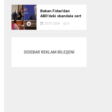
gördük
Bakan Fidan’dan
ABD’deki skandala sert
tepki: Netanyahu’yu
25.07.2024
0
alkışlayanlar eli kanlı
bir suçlunun
destekçileri olarak
tarihe geçti
SİDEBAR REKLAM BİLEŞENİ