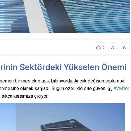
A
A
+
-
0
erinin Sektördeki Yükselen Önemi
 egemen bir meslek olarak biliniyordu. Ancak değişen toplumsal
tlenmesine olanak sağladı. Bugün özellikle site güvenliği,
AVM’ler
 sıkça karşımıza çıkıyor.