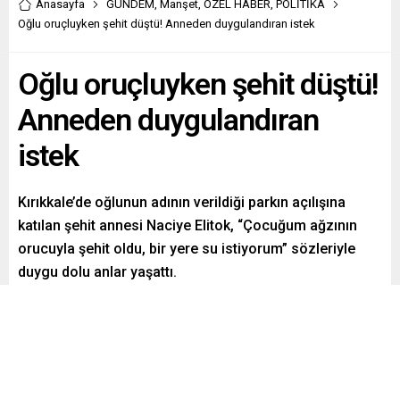
Anasayfa
GÜNDEM
,
Manşet
,
ÖZEL HABER
,
POLİTİKA
Oğlu oruçluyken şehit düştü! Anneden duygulandıran istek
Oğlu oruçluyken şehit düştü!
Anneden duygulandıran
istek
Kırıkkale’de oğlunun adının verildiği parkın açılışına
katılan şehit annesi Naciye Elitok, “Çocuğum ağzının
orucuyla şehit oldu, bir yere su istiyorum” sözleriyle
duygu dolu anlar yaşattı.
Paylaş
Tweetle
Gönder