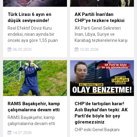
Türk Lirası 6 ayın en
AK Partili İnan’dan
düşük seviyesinde!
CHP’ye tezkere tepkisi
Reel Efektif Döviz Kuru
AK Parti Genel Sekreteri
endeksi, nisan ayında bir
İnan, Libya, Suriye ve
önceki aya göre 1,55 puan
Karabağ tezkerelerine karşı
azaldı. Böylelikle TL'nin reel
çıkan CHP'ye tepki
06.05.2025
10.03.2026
değeri, geçen 6 ayın en
göstererek, "Türkiye o
düşük seviyesini gördü.
adımları atmasaydı, bugün
çok daha ağır güvenlik
riskleriyle karşı karşıya
kalacaktık.” dedi.
RAMS Başakşehir, kamp
CHP’de tartışılan karar!
çalışmalarına devam etti
Aslı Baykal’dan tepki: AK
Parti’de böyle bir şey
RAMS Başakşehir, kamp
göremezsiniz
çalışmalarına devam etti
CHP eski Genel Başkanı
14.07.2026
Deniz Baykalın kızı Aslı