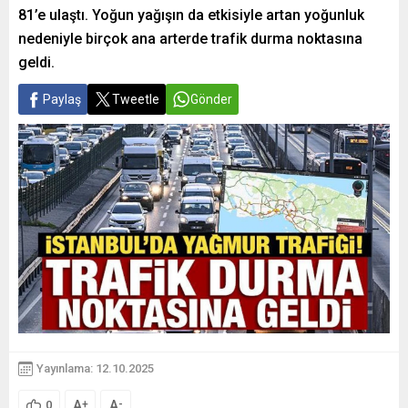
81’e ulaştı. Yoğun yağışın da etkisiyle artan yoğunluk
nedeniyle birçok ana arterde trafik durma noktasına
geldi.
Paylaş
Tweetle
Gönder
Yayınlama: 12.10.2025
A
A
+
-
0