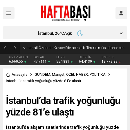
İstanbul,
26
°C
Açık
Süleyman Soylu ‘çok korktum’ deyip ilk kez açıkladı: En büyük tehdit dışarısıdır!
GRAM ALTIN
DOLAR
EURO
STERLİN
BIST 100
6.660,55
47,7111
55,1881
64,4139
13.779,39
Anasayfa
GÜNDEM
,
Manşet
,
ÖZEL HABER
,
POLİTİKA
İstanbul’da trafik yoğunluğu yüzde 81’e ulaştı
İstanbul’da trafik yoğunluğu
yüzde 81’e ulaştı
İstanbul’da akşam saatlerinde trafik yoğunluğu yüzde