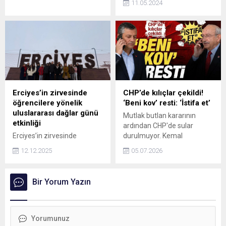
11.05.2024
Baykal, CHPnin üyelerle ilgili
çalışmasına Nazi
benzetmesi yaparak tepki
gösterdi.
Erciyes’in zirvesinde
CHP’de kılıçlar çekildi!
öğrencilere yönelik
‘Beni kov’ resti: ‘İstifa et’
uluslararası dağlar günü
Mutlak butlan kararının
etkinliği
ardından CHP'de sular
Erciyes’in zirvesinde
durulmuyor. Kemal
öğrencilere yönelik
Kılıçdaroğlu, Özgür Özel ve
12.12.2025
05.07.2026
uluslararası dağlar günü
ekibinin istifasını isterken;
etkinliği
Özel, partiden kendi
rızasıyla ayrılmayacağını
Bir Yorum Yazın
belirterek ihraç kararını
bekleyeceğini açıkladı.