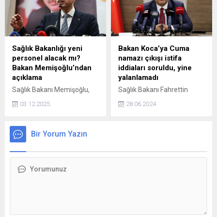
daha birçok problemi
çözebilecek güçte bir süt var
desek… İşte, karşınızda
nefis lezzeti ve mis gibi
kokusuyla altın süt tarifi ile
Sağlık Bakanlığı yeni
Bakan Koca’ya Cuma
faydaları!
personel alacak mı?
namazı çıkışı istifa
Bakan Memişoğlu’ndan
iddiaları soruldu, yine
açıklama
yalanlamadı
Sağlık Bakanı Memişoğlu,
Sağlık Bakanı Fahrettin
yeni personel alımıyla ilgili
Kocanın Cumhurbaşkanı
03.12.2025
28.06.2024
yaptığı açıklamada,
Erdoğana istifasını sunduğu
"Hedefimiz 2026 KPSS'den
yönündeki iddiaların
sonra yeni bir alım süreci
yankıları sürüyor. Cuma
Bir Yorum Yazın
başlatmak" dedi.
namazı çıkışı konuya ilişkin
soruların yöneltildiği Bakan
Koca, "Hayırlı olur inşallah"
demekle yetindi. Bakan
Kocanın bu söylemi istifa
iddialarını daha da
güçlendirdi.