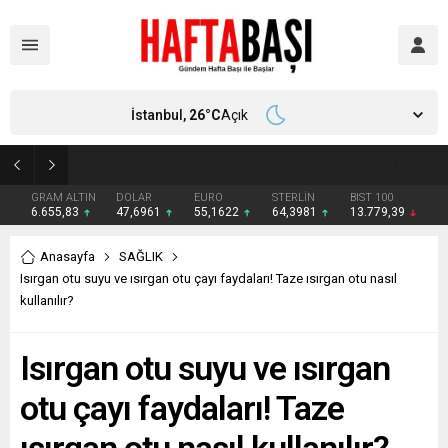
İstanbul,
26
°C
Açık
Süleyman Soylu ‘çok korktum’ deyip ilk kez açıkladı: En büyük tehdit dışarısıdır!
GRAM ALTIN
DOLAR
EURO
STERLİN
BIST 100
6.655,83
47,6961
55,1622
64,3981
13.779,39
Anasayfa
SAĞLIK
Isırgan otu suyu ve ısırgan otu çayı faydaları! Taze ısırgan otu nasıl
kullanılır?
Isırgan otu suyu ve ısırgan
otu çayı faydaları! Taze