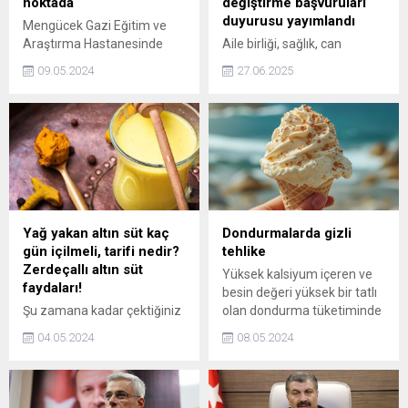
noktada
değiştirme başvuruları
duyurusu yayımlandı
Mengücek Gazi Eğitim ve
Araştırma Hastanesinde
Aile birliği, sağlık, can
kurulan stant ile bulaşıcı
güvenliği, engellilik durumu
09.05.2024
27.06.2025
hastalıkların önlenmesi için
ve diğer nedenlerle il içi yer
el hijyeni konusunun önemi
değişikliği talebinde
vurgulandı.
bulunacak öğretmenler için
başvuru süreci başlıyor.
Başvurular iki aşamalı olarak
alınacak. Atamalar ise 16
Temmuz'da gerçekleşecek.
Yağ yakan altın süt kaç
Dondurmalarda gizli
gün içilmeli, tarifi nedir?
tehlike
Zerdeçallı altın süt
Yüksek kalsiyum içeren ve
faydaları!
besin değeri yüksek bir tatlı
Şu zamana kadar çektiğiniz
olan dondurma tüketiminde
mide ve bağırsak
dikkat edilmesi gerekenleri
04.05.2024
08.05.2024
problemlerini, gribi, uyku
Gıda Mühendisleri Odası
sorunlarınızı, bağışıklık
Yönetim Kurulu Üyesi Uğur
sistemi problemlerinizi, bir
Toprak anlattı.
türlü verilmeyen kiloları ve