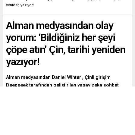
yeniden yazıyor!
Alman medyasından olay
yorum: ‘Bildiğiniz her şeyi
çöpe atın’ Çin, tarihi yeniden
yazıyor!
Alman medyasından Daniel Winter , Çinli girişim
Deepseek tarafından geliştirilen yapay zeka sohbet
botunun, ABD teknoloji endüstrisi için bir uyarı olduğunu
ve Çin’in tarihi yeniden yazmaya başladığını söyledi.
Paylaş
Tweetle
Gönder