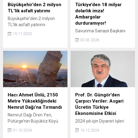
Büyükşehir’den 2 milyon
Türkiye’den 18 milyar
TL’lik asfalt yatırımı
dolarlık imza!
Ambargolar
Büyükşehir’den 2 milyon
durduramıyor!
TL’lik asfalt yatırımı
Savunma Sanayii Başkanı
15.11.2025
Haluk Görgün, Türkiye’nin
30.03.2026
savunma ekosisteminin son
20 yılda “teknoloji ordusuna”
dönüştüğünü açıkladı.
Sektör, 10 milyar doların
üzerindeki ihracat ve 18
milyar dolarlık yeni
sözleşmelerle dikkat
çekiyor.
Hacı Ahmet Ünlü, 2150
Prof. Dr. Güngör’den
Metre Yüksekliğindeki
Çarpıcı Veriler: Asgari
Nemrut Dağı’na Tırmandı
Ücretin Türkiye
Ekonomisine Etkisi
Nemrut Dağı Ören Yeri,
Pütürge’nin Büyüköz Köyü
2024 yılı için Diyanet İşleri
ile Adıyaman’ın Kâhta İlçesi
Başkanlığı tarafından günlük
01.10.2024
16.12.2024
sınırları içinde yer alır. 2,150
fitre miktarı 130 TL olarak