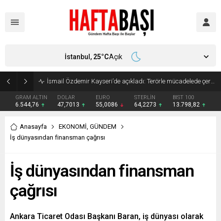
İstanbul,
25
°C
Açık
Süleyman Soylu ‘çok korktum’ deyip ilk kez açıkladı: En büyük tehdit dışarısıdır!
GRAM ALTIN
DOLAR
EURO
STERLİN
BIST 100
6.544,76
47,7013
55,0086
64,2273
13.798,82
Anasayfa
EKONOMİ
,
GÜNDEM
İş dünyasından finansman çağrısı
İş dünyasından finansman
çağrısı
Ankara Ticaret Odası Başkanı Baran, iş dünyası olarak