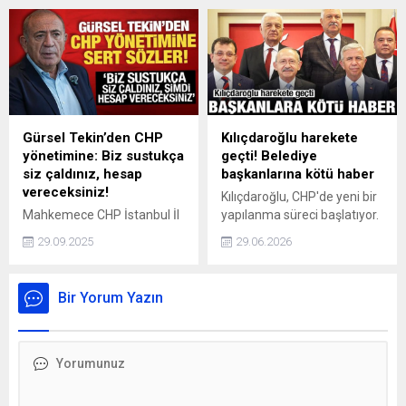
metre yüksekliği ile bu dağ,
belirlenmiştir. Bu tutar, bir
Kommagene Kralı I.
kişinin yalnızca günlük temel
Antiochos’un tanrılara ve
gıda ihtiyacını karşılayacak
atalarına duyduğu
şekilde hesaplanmıştır.
minnettarlığı ifade etmek
Ancak, ülkemizde yıllık gıda
amacıyla yaptırdığı mezar
enflasyonunun %43
ve anıtsal heykellerle
seviyesinde olduğu
doludur. Bu yapılar,
gerçeğini dikkate
Gürsel Tekin’den CHP
Kılıçdaroğlu harekete
Helenistik Dönem'in en
aldığımızda, fitre miktarına
yönetimine: Biz sustukça
geçti! Belediye
etkileyici kalıntılarından birini
eklenen 55,90 TL ile bu
siz çaldınız, hesap
başkanlarına kötü haber
temsil eder.
rakam güncel olarak asgari
vereceksiniz!
Kılıçdaroğlu, CHP'de yeni bir
185 TL’ye...
Mahkemece CHP İstanbul İl
yapılanma süreci başlatıyor.
Başkanlığı'na atanan ve
Belediye başkanlarının CHP
29.09.2025
29.06.2026
CHP'den ihraç edilen Gürsel
üzerindeki etkisini kıracak.
Tekin, partisinin yönetimine
Kılıçdaroğlu, yerel
sert sözlerle tepki gösterdi.
yönetimlerle parti teşkilatları
Bir Yorum Yazın
arasındaki görev ayrımını
yeniden şekillendirmeyi
planlıyor.