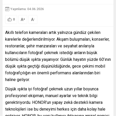
Yayınlama: 04.06.2026
A
A
+
-
0
Akıllı telefon kameraları artık yalnızca gündüz çekilen
karelerle değerlendirilmiyor. Akşam buluşmaları, konserler,
restoranlar, şehir manzaraları ve seyahat anılarıyla
kullanıcıların fotoğraf çekmek istediği anların büyük
bölümü düşük ışıkta yaşanıyor. Günlük hayatın yüzde 60’ının
düşük ışıkta geçtiği düşünüldüğünde, gece çekimi mobil
fotoğrafçılığın en önemli performans alanlarından biri
haline geliyor.
Düşük ışıkta iyi fotoğraf çekmek uzun yıllar boyunca
profesyonel ekipman, manuel ayarlar ve teknik bilgi
gerektiriyordu. HONOR’un yapay zekâ destekli kamera
teknolojileri ise bu deneyimi herkes için daha kolay hale
getiriyor. HONOR, bu yeni kullanıcı ihtiyacına amiral gemisi