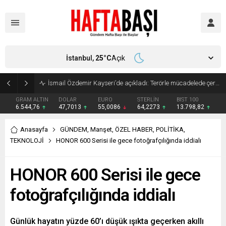
İstanbul,
25
°C
Açık
Süleyman Soylu ‘çok korktum’ deyip ilk kez açıkladı: En büyük tehdit dışarısıdır!
GRAM ALTIN
DOLAR
EURO
STERLİN
BIST 100
6.544,76
47,7013
55,0086
64,2273
13.798,82
Anasayfa
GÜNDEM
,
Manşet
,
ÖZEL HABER
,
POLİTİKA
,
TEKNOLOJİ
HONOR 600 Serisi ile gece fotoğrafçılığında iddialı
HONOR 600 Serisi ile gece
fotoğrafçılığında iddialı
Günlük hayatın yüzde 60’ı düşük ışıkta geçerken akıllı