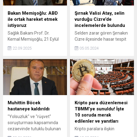
Bakan Memişoğlu: ABD
Şırnak Valisi Atay, selin
ile ortak hareket etmek
vurduğu Cizre’de
istiyoruz
incelemelerde bulundu
Sağlık Bakanı Prof. Dr.
Selden zarar gören Şırnakın
Kemal Memişoğlu, 21 Eylül
Cizre ilçesinde hasar tespit
2025 Pazar günü, New
ve temizlik çalışmalarını
22.09.2025
05.05.2024
York’ta MÜSİAD tarafından,
yerinde inceleyen Şırnak
TÜRKEN Vakfı iş birliğiyle
Valisi Cevdet Atay, 1’i ağır
düzenlenen resepsiyonda
hasarlı olmak üzere 70 ev, 7
konuşma yaptı.
iş yeri ve 6 aracın zarar
gördüğünü söyledi.
Muhittin Böcek
Kripto para düzenlemesi
hastaneye kaldırıldı
TBMM’ye sunuldu! İşte
10 soruda merak
"Yolsuzluk" ve "rüşvet"
edilenler ve yanıtları
soruşturması kapsamında
cezaevinde tutuklu bulunan
Kripto paralara ilişkin
eski Antalya Büyükşehir
düzenlemeleri içeren kanun