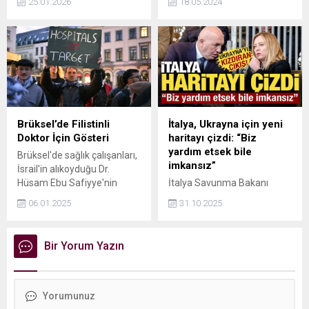
25.01.2026
18.05.2024
Belediye Başkanı Muhittin
teklifi, bu alandaki dünya
Böcek hastaneye kaldırıldı.
uygulamalarının
incelenmesinin ardından
hazırlandı. Üzerinde uzun
süredir çalışılan teklif, kripto
varlıklara, kripto varlık
hizmet sağlayıcılarına ilişkin
hükümlerin yanı sıra
müşterilerin risklere karşı
Brüksel’de Filistinli
İtalya, Ukrayna için yeni
korunmasına yönelik
Doktor İçin Gösteri
haritayı çizdi: “Biz
düzenlemeler içeriyor. İşte
yardım etsek bile
Brüksel'de sağlık çalışanları,
kripto varlıklara ilişkin kanun
imkansız”
İsrail'in alıkoyduğu Dr.
teklifiyle ilgili merak edilen
Hüsam Ebu Safiyye'nin
İtalya Savunma Bakanı
10 soru ve yanıtları...
serbest bırakılmasını istedi.
Guido Crosetto, Rusya ve
06.01.2025
31.10.2025
Ukrayna savaşına ilişkin
çarpıcı açıklamalarda
bulundu.
Bir Yorum Yazın