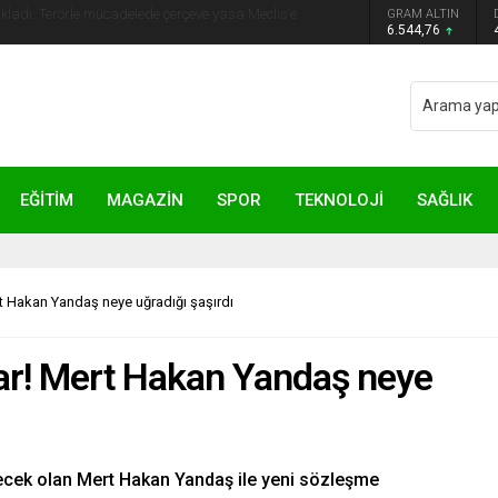
GRAM ALTIN
yip ilk kez açıkladı: En büyük tehdit dışarısıdır!
6.544,76
EĞİTİM
MAGAZİN
SPOR
TEKNOLOJİ
SAĞLIK
t Hakan Yandaş neye uğradığı şaşırdı
ar! Mert Hakan Yandaş neye
cek olan Mert Hakan Yandaş ile yeni sözleşme