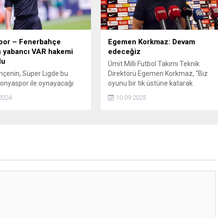
por – Fenerbahçe
Egemen Korkmaz: Devam
n yabancı VAR hakemi
edeceğiz
du
Ümit Milli Futbol Takımı Teknik
çenin, Süper Ligde bu
Direktörü Egemen Korkmaz, “Biz
onyaspor ile oynayacağı
oyunu bir tık üstüne katarak
deo yardımcı hakemi (VAR)
değiştireceğiz. Hiçbir şeyin kolay
2024
10.09.2025
.
olmadığını söyledim. Gerçekten
olmuyor. Birbiriyle ilk defa oynayan
arkadaşlar var. Ama bizim
amacımızda bir sıkıntı olmadı.
Bugünkü oyundan genel anlamda
memnunum. Devam edeceğiz” ded