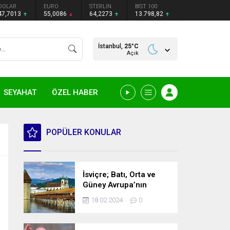
DOLAR
EURO
STERLİN
BIST 100
47,7013
55,0086
64,2273
13.798,82
İstanbul,
25
°C
Açık
SEYAHAT
ÖZEL HABER
POPÜLER KONULAR
İsviçre; Batı, Orta ve
Güney Avrupa’nın
kesişme noktasında
18.02.2024
0
bulunan bir ülke.