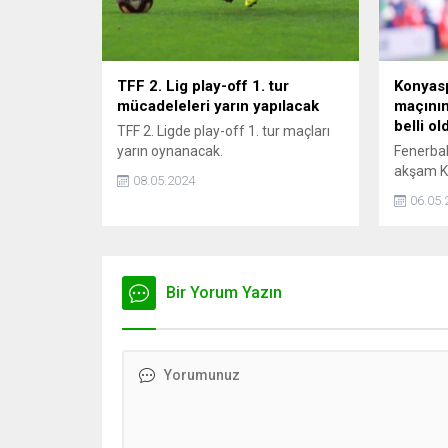
TFF 2. Lig play-off 1. tur
Konyas
mücadeleleri yarın yapılacak
maçını
belli ol
TFF 2. Ligde play-off 1. tur maçları
yarın oynanacak.
Fenerbah
akşam K
08.05.2024
maçın vi
06.05.
açıklandı
Bir Yorum Yazın