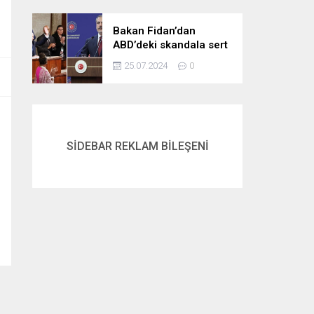
gördük
Bakan Fidan’dan
ABD’deki skandala sert
tepki: Netanyahu’yu
25.07.2024
0
alkışlayanlar eli kanlı
bir suçlunun
destekçileri olarak
tarihe geçti
SİDEBAR REKLAM BİLEŞENİ