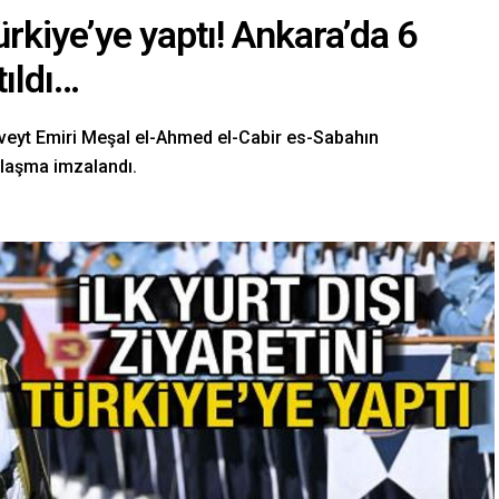
Türkiye’ye yaptı! Ankara’da 6
tıldı…
eyt Emiri Meşal el-Ahmed el-Cabir es-Sabahın
nlaşma imzalandı.