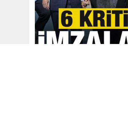
Yayınlama: 08.05.2024
16 Aralık 2023’te göreve başlayan Kuveyt Emiri 
Türkiye’ye yaptı.
Diplomatik ilişkilerin 60. yıl dönümünde düzenl
düzeyindeki ilk ziyaret niteliğini taşıyor.
RESMİ TÖRENLE KARŞILANDI