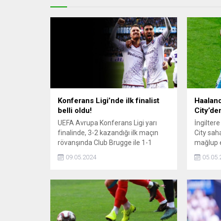
Konferans Ligi’nde ilk finalist
Haaland
belli oldu!
City’de
UEFA Avrupa Konferans Ligi yarı
İngilter
finalinde, 3-2 kazandığı ilk maçın
City sah
rövanşında Club Brugge ile 1-1
mağlup e
berabere kalan Fiorentina, adını
yıldız fo
09.05.2024
05.05.
finale yazdırdı.
maça da