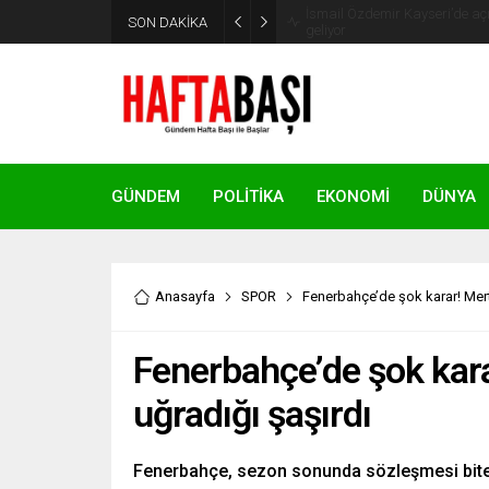
SON DAKİKA
Süleyman Soylu ‘çok korktum’ de
GÜNDEM
POLİTİKA
EKONOMİ
DÜNYA
Anasayfa
SPOR
Fenerbahçe’de şok karar! Mer
Fenerbahçe’de şok kar
uğradığı şaşırdı
Fenerbahçe, sezon sonunda sözleşmesi bite