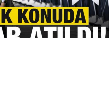
A
A
+
-
0
Sabah, Arap dünyası haricinde ilk yurt dışı resmi ziyaretini
enecek ziyaret, 7 yıl aradan sonra Kuveyt’ten Türkiye’ye emir