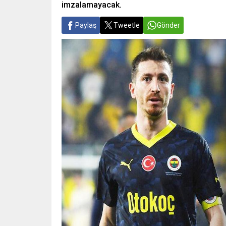
imzalamayacak.
Paylaş
Tweetle
Gönder