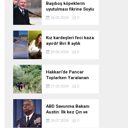
Başıboş köpeklerin
uyutulması fikrine Soylu
da karşı çıktı: Gönlüm
26.05.2024
0
razı değil
Kız kardeşleri feci kaza
ayırdı! Biri 8 aylık
hamile iki kız kardeş
30.06.2024
0
hayatını kaybetti
Hakkari’de Pancar
Toplarken Yaralanan
Kadın İçin Kurtarma
21.05.2024
0
Çalışmaları
ABD Savunma Bakanı
Austin: İlk kez Çin ve
Rusya uçaklarının
26.07.2024
0
birlikte uçtuğunu