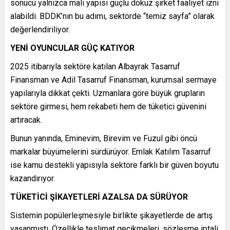
sonucu yalnızca mali yapısı güçlü dokuz şirket faaliyet izni
alabildi. BDDK’nın bu adımı, sektörde “temiz sayfa” olarak
değerlendiriliyor.
YENİ OYUNCULAR GÜÇ KATIYOR
2025 itibarıyla sektöre katılan Albayrak Tasarruf
Finansman ve Adil Tasarruf Finansman, kurumsal sermaye
yapılarıyla dikkat çekti. Uzmanlara göre büyük grupların
sektöre girmesi, hem rekabeti hem de tüketici güvenini
artıracak.
Bunun yanında, Eminevim, Birevim ve Fuzul gibi öncü
markalar büyümelerini sürdürüyor. Emlak Katılım Tasarruf
ise kamu destekli yapısıyla sektöre farklı bir güven boyutu
kazandırıyor.
TÜKETİCİ ŞİKAYETLERİ AZALSA DA SÜRÜYOR
Sistemin popülerleşmesiyle birlikte şikayetlerde de artış
yaşanmıştı. Özellikle teslimat gecikmeleri, sözleşme iptali