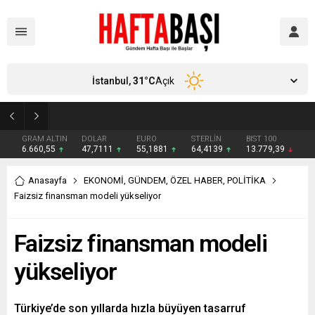
İstanbul,
31
°C
Açık
Süleyman Soylu ‘çok korktum’ deyip ilk kez açıkladı: En büyük tehdit dışarısıdır!
GRAM ALTIN
DOLAR
EURO
STERLİN
BIST 100
6.660,55
47,7111
55,1881
64,4139
13.779,39
Anasayfa
EKONOMİ
,
GÜNDEM
,
ÖZEL HABER
,
POLİTİKA
Faizsiz finansman modeli yükseliyor
Faizsiz finansman modeli
yükseliyor
Türkiye’de son yıllarda hızla büyüyen tasarruf