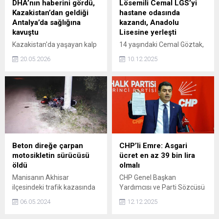
DHA’nın haberini gördü,
Lösemili Cemal LGS’yi
bir suç olduğunu
Kazakistan’dan geldiği
hastane odasında
vurgulayarak tepki gösterdi.
Antalya’da sağlığına
kazandı, Anadolu
kavuştu
Lisesine yerleşti
Kazakistan'da yaşayan kalp
14 yaşındaki Cemal Göztak,
hastası Ulbossın Sartayeva
11 aydır lösemi tedavisi
20.05.2026
10.12.2025
(71), DHA'nın 'Kalbe küçük
gördüğü hastane odasında
kesiyle büyük müdahale'
pes etmeden LGS'ye
haberi ile ilgili videoları sanal
hazırlandı. Kırşehir Sıddık
medyada gördükten sonra
Demir Anadolu Lisesi'ni
tedavi için geldiği Antalya'da
kazanan genç hasta, kemik
sağlığına kavuştu.
iliği nakli öncesi büyük bir
başarıya imza attı.
Beton direğe çarpan
CHP’li Emre: Asgari
motosikletin sürücüsü
ücret en az 39 bin lira
öldü
olmalı
Manisanın Akhisar
CHP Genel Başkan
ilçesindeki trafik kazasında
Yardımcısı ve Parti Sözcüsü
1 kişi hayatını kaybetti.
Zeynel Emre, Biz asgari
06.05.2024
12.12.2025
ücretin bu ülkede en az 39
bin lira olması gerektiğini