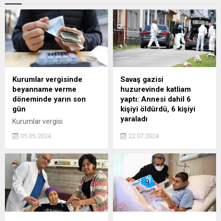
Kurumlar vergisinde
Savaş gazisi
beyanname verme
huzurevinde katliam
döneminde yarın son
yaptı: Annesi dahil 6
gün
kişiyi öldürdü, 6 kişiyi
yaraladı
Kurumlar vergisi
mükelleflerinin, 2023 hesap
Hırvatistanda huzurevine
05.05.2024
22.07.2024
dönemine ait
düzenlenen silahlı saldırıda
beyannamelerinin verilme
6 kişi öldü, 6 kişi de
ve bu beyannameler
yaralandı. Polis tarafından
üzerine tahakkuk eden
yakalanan saldırganın savaş
vergilerin ödeme süreleri
gazisi olduğu öğrenildi.
yarın dolacak.
Hırvatistan Cumhurbaşkanı
Zoran Milanovic yaptığı
açıklamada, saldırının
benzeri görülmemiş vahşi