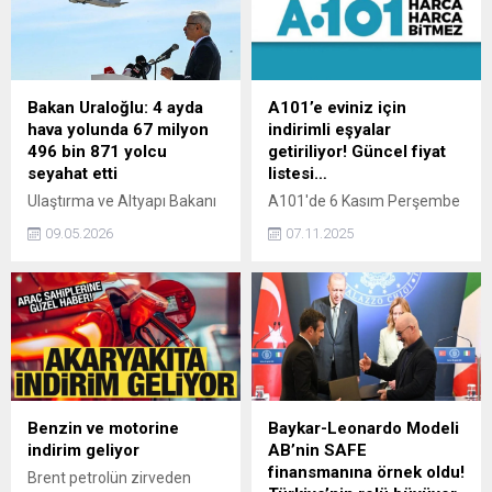
Konya'lılara daha kapsamlı
Memurlara toplu
ve profesyonel emlak
sözleşmede öngörülen
hizmetleri sunulmaya
koruyucu giyim ve donanım
başlandı.
malzemeleri ayni yardım
şeklinde verilecek. Bu
Bakan Uraloğlu: 4 ayda
A101’e eviniz için
yardım karşılığında çek,
hava yolunda 67 milyon
indirimli eşyalar
kupon ve benzeri ödeme
496 bin 871 yolcu
getiriliyor! Güncel fiyat
araçları kullanılmayacak ve
seyahat etti
listesi…
nakdi bir ödemede
Ulaştırma ve Altyapı Bakanı
A101'de 6 Kasım Perşembe
bulunulmayacak.
Abdulkadir Uraloğlu,
tarihinden itibaren geçerli
09.05.2026
07.11.2025
2026’nın ilk 4 ayında 67
kampanyasında, 4 kapaklı 2
milyon 496 bin 871 yolcu
çekmeceli gardırop, kapaklı
hava yolu ile seyahat etti.
raflı konsol, 4 çekmeceli
2026’nın en yoğun yolcu
aynalı makyaj masası, 4
trafiği nisan ayında
kapaklı raflı gardırop, 4
gerçekleşti. Ay boyunca
çekmeceli şifonyer, 4 kapaklı
direkt transit yolcular ile
fırın bölmeli çok amaçlı
birlikte toplam 18 milyon
dolap indirimli fiyatlarla
190 bin 494 yolcu hava
satışa sunulacak.
Benzin ve motorine
Baykar-Leonardo Modeli
yolunu kullandı” dedi.
indirim geliyor
AB’nin SAFE
finansmanına örnek oldu!
Brent petrolün zirveden