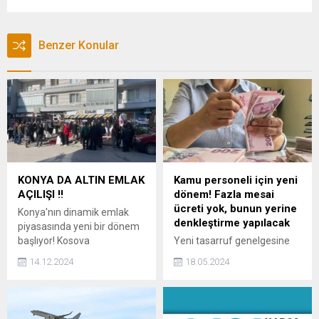
Benzer Konular
KONYA DA ALTIN EMLAK
Kamu personeli için yeni
AÇILIŞI !!
dönem! Fazla mesai
ücreti yok, bunun yerine
Konya'nın dinamik emlak
denkleştirme yapılacak
piyasasında yeni bir dönem
başlıyor! Kosova
Yeni tasarruf genelgesine
Mahallesi'nde faaliyet
göre; kamu personeli
14.12.2024
18.05.2024
gösteren Altın Emlak, şube
zorunlu haller dışında fazla
ağını genişleterek Selçuklu
mesai ve nöbet ücreti
Prestij Ofisi'ni hizmete açtı.
alacak şekilde
Bu önemli adımla birlikte,
çalıştırılmayacak.