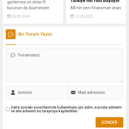
Türkiye’nin rolü büyüyor
gerilemesi ve dolar/tl
kurunun da düşmesiyle
AB’nin yeni finansman aracı
birlikte akaryakıta indirim
SAFE, Baykar-Leonardo
06.05.2024
12.06.2025
gelmeye başladı. Çarşamba
ortaklığını model alarak
gününden itibaren hem
Avrupa savunma üretimini
benzine hem de motorine
güçlendiriyor. Türkiye’nin
Bir Yorum Yazın
indirim geliyor.
dahil olduğu bu dev fon,
ortak tedariklerle yeni bir
savunma sanayi döneminin
kapısını aralıyor.
Daha sonraki yorumlarımda kullanılması için adım, e-posta adresim
ve site adresim bu tarayıcıya kaydedilsin.