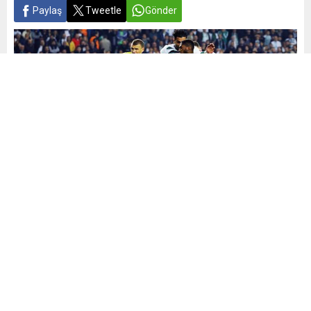
Paylaş
Tweetle
Gönder
Yayınlama: 07.05.2024
A
A
+
-
0
Süper Lig’de 35. hafta
mücadelesi Konyaspor- Fenerbahçe karşılaşmasıyla