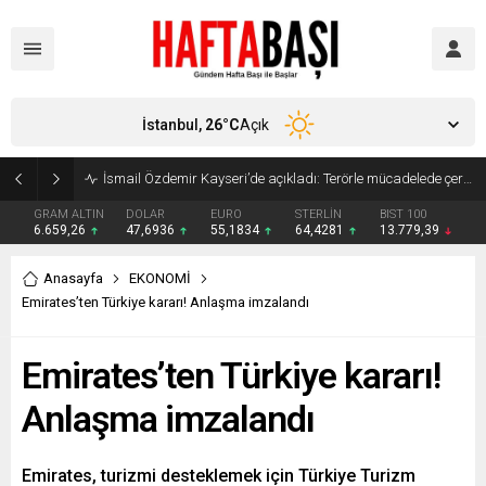
İstanbul,
26
°C
Açık
Süleyman Soylu ‘çok korktum’ deyip ilk kez açıkladı: En büyük tehdit dışarısıdır!
GRAM ALTIN
DOLAR
EURO
STERLİN
BIST 100
6.659,26
47,6936
55,1834
64,4281
13.779,39
Anasayfa
EKONOMİ
Emirates’ten Türkiye kararı! Anlaşma imzalandı
Emirates’ten Türkiye kararı!
Anlaşma imzalandı
Emirates, turizmi desteklemek için Türkiye Turizm