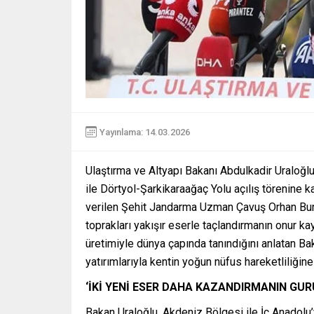
Yayınlama: 14.03.2026
Ulaştırma ve Altyapı Bakanı Abdulkadir Uraloğlu
ile Dörtyol-Şarkikaraağaç Yolu açılış törenine 
verilen Şehit Jandarma Uzman Çavuş Orhan Burak
toprakları yakışır eserle taçlandırmanın onur ka
üretimiyle dünya çapında tanındığını anlatan B
yatırımlarıyla kentin yoğun nüfus hareketliliğine 
‘İKİ YENİ ESER DAHA KAZANDIRMANIN GU
Bakan Uraloğlu, Akdeniz Bölgesi ile İç Anadolu’