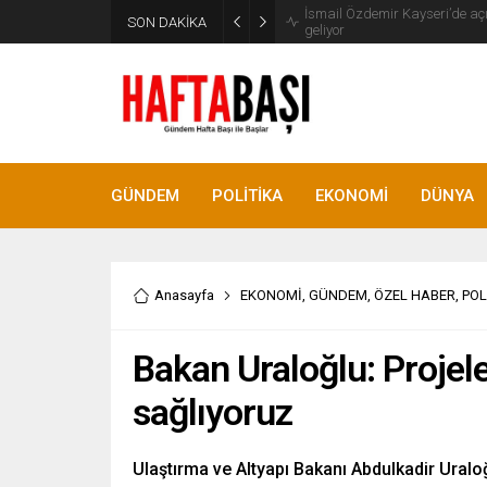
SON DAKİKA
Süleyman Soylu ‘çok korktum’ de
GÜNDEM
POLİTİKA
EKONOMİ
DÜNYA
Anasayfa
EKONOMİ
,
GÜNDEM
,
ÖZEL HABER
,
POL
Bakan Uraloğlu: Projele
sağlıyoruz
Ulaştırma ve Altyapı Bakanı Abdulkadir Uraloğ