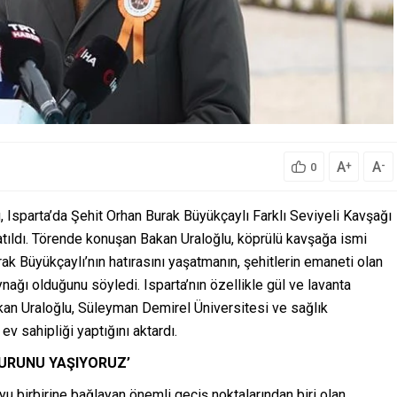
A
A
+
-
0
, Isparta’da Şehit Orhan Burak Büyükçaylı Farklı Seviyeli Kavşağı
katıldı. Törende konuşan Bakan Uraloğlu, köprülü kavşağa ismi
 Büyükçaylı’nın hatırasını yaşatmanın, şehitlerin emaneti olan
ynağı olduğunu söyledi. Isparta’nın özellikle gül ve lavanta
akan Uraloğlu, Süleyman Demirel Üniversitesi ve sağlık
ev sahipliği yaptığını aktardı.
RURUNU YAŞIYORUZ’
yu birbirine bağlayan önemli geçiş noktalarından biri olan