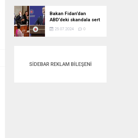
gördük
Bakan Fidan’dan
ABD’deki skandala sert
tepki: Netanyahu’yu
25.07.2024
0
alkışlayanlar eli kanlı
bir suçlunun
destekçileri olarak
tarihe geçti
SİDEBAR REKLAM BİLEŞENİ