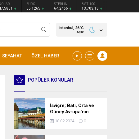
DOLAR
EURO
STERLİN
BIST 100
47,5851
55,1265
64,2466
13.703,13
İstanbul,
26
°C
Açık
SEYAHAT
ÖZEL HABER
POPÜLER KONULAR
İsviçre; Batı, Orta ve
Güney Avrupa’nın
kesişme noktasında
18.02.2024
0
bulunan bir ülke.