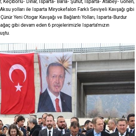
r, Keçiborlu- Dinar, Isparta- Barla- Şuhut, Isparta- Atabey- Gönen,
 Aksu yolları ile Isparta Miryokefalon Farklı Seviyeli Kavşağı gibi
Çünür Yeni Otogar Kavşağı ve Bağlantı Yolları, Isparta-Burdur
aağaç gibi devam eden 6 projelerimizle Isparta’mızın
uştu.