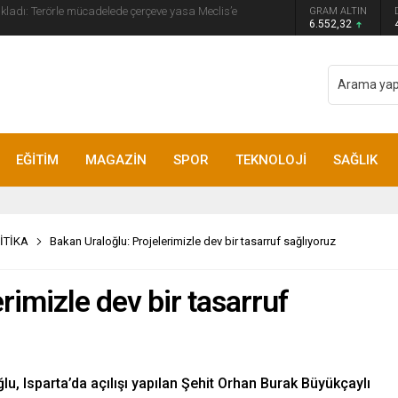
GRAM ALTIN
yip ilk kez açıkladı: En büyük tehdit dışarısıdır!
6.552,32
EĞİTİM
MAGAZİN
SPOR
TEKNOLOJİ
SAĞLIK
İTİKA
Bakan Uraloğlu: Projelerimizle dev bir tasarruf sağlıyoruz
rimizle dev bir tasarruf
lu, Isparta’da açılışı yapılan Şehit Orhan Burak Büyükçaylı