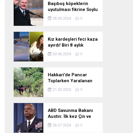
Başıboş köpeklerin
uyutulması fikrine Soylu
da karşı çıktı: Gönlüm
26.05.2024
0
razı değil
Kız kardeşleri feci kaza
ayırdı! Biri 8 aylık
hamile iki kız kardeş
30.06.2024
0
hayatını kaybetti
Hakkari’de Pancar
Toplarken Yaralanan
Kadın İçin Kurtarma
21.05.2024
0
Çalışmaları
ABD Savunma Bakanı
Austin: İlk kez Çin ve
Rusya uçaklarının
26.07.2024
0
birlikte uçtuğunu