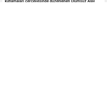
kutlamaları çerçevesinde düzenlenen Ölümsüz Alay
yürüyüşünde 2. Dünya Savaşı’nda yer alan aile
büyüklerinin fotoğraflarının bulunduğu dövizler taşındı
ve marşlar söylendi.
Paylaş
Tweetle
Gönder
Yayınlama: 05.05.2024