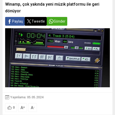
Winamp, çok yakında yeni müzik platformu ile geri
dönüyor
Paylaş
Tweetle
Gönder
Yayınlama: 05.05.2024
A
A
+
-
0