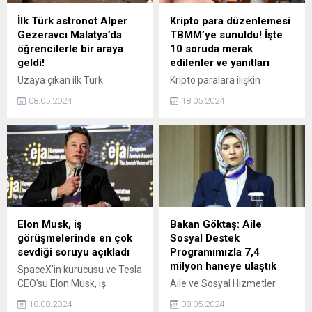
İlk Türk astronot Alper
Kripto para düzenlemesi
Gezeravcı Malatya’da
TBMM’ye sunuldu! İşte
öğrencilerle bir araya
10 soruda merak
geldi!
edilenler ve yanıtları
Uzaya çıkan ilk Türk
Kripto paralara ilişkin
astronot olarak tarihe geçen
düzenlemeleri içeren kanun
08.05.2024
18.05.2024
astronot Alper Gezeravcı,
teklifi, bu alandaki dünya
Malatya’da İl Milli Eğitim
uygulamalarının
Müdürlüğünün
incelenmesinin ardından
organizasyonunda
hazırlandı. Üzerinde uzun
öğrencilerle buluştu. Uzayda
süredir çalışılan teklif, kripto
yaşadığı deneyimleri
varlıklara, kripto varlık
öğrencilere aktaran
hizmet sağlayıcılarına ilişkin
Gezeravcı, yoğun ilgi gördü.
hükümlerin yanı sıra
müşterilerin risklere karşı
Elon Musk, iş
Bakan Göktaş: Aile
korunmasına yönelik
görüşmelerinde en çok
Sosyal Destek
düzenlemeler içeriyor. İşte
sevdiği soruyu açıkladı
Programımızla 7,4
kripto varlıklara ilişkin kanun
milyon haneye ulaştık
SpaceX'in kurucusu ve Tesla
teklifiyle ilgili merak edilen
CEO'su Elon Musk, iş
Aile ve Sosyal Hizmetler
10 soru ve yanıtları...
görüşmelerinde yalan
Bakanı Mahinur Özdemir
18.08.2024
08.05.2024
söyleyenleri tespit etmeye
Göktaş, Ayrıca aile içi