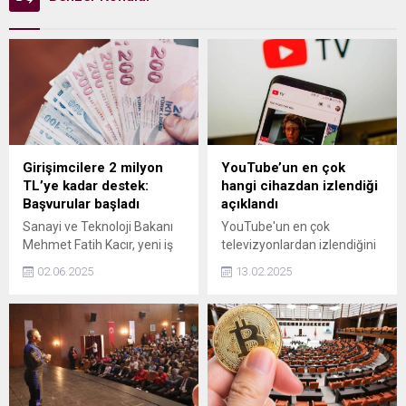
Girişimcilere 2 milyon
YouTube’un en çok
TL’ye kadar destek:
hangi cihazdan izlendiği
Başvurular başladı
açıklandı
Sanayi ve Teknoloji Bakanı
YouTube'un en çok
Mehmet Fatih Kacır, yeni iş
televizyonlardan izlendiğini
kurmak ya da işini büyütmek
duyuran Google, mobil
02.06.2025
13.02.2025
isteyen girişimcilere
tarafta eski hakimiyetin
KOSGEB aracılığıyla 2 milyon
kalmadığını gösterdi.
TL’ye kadar destek
sağladıklarını belirtti.