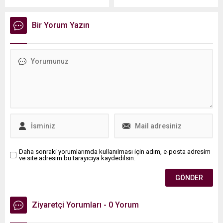
yardımcı olan ve birçok kez
iletişimi geliştirmek
test ettiği favori sorusunu
amacıyla Aile Eğitim
Bir Yorum Yazın
açıkladı.
Programı ile 4,2 milyon
kişiye, Evlilik Öncesi Eğitim
Programı sayesinde ise 1,8
milyon gencimize eğitim
verdik" dedi.
Daha sonraki yorumlarımda kullanılması için adım, e-posta adresim
ve site adresim bu tarayıcıya kaydedilsin.
Ziyaretçi Yorumları - 0 Yorum