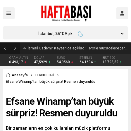
İstanbul,
25
°C
Açık
Süleyman Soylu ‘çok korktum’ deyip ilk kez açıkladı: En büyük tehdit dışarısıdır!
GRAM ALTIN
DOLAR
EURO
STERLİN
BIST 100
6.493,17
47,5929
54,9560
64,1604
13.798,82
Anasayfa
TEKNOLOJİ
Efsane Winamp’tan büyük sürpriz! Resmen duyuruldu
Efsane Winamp’tan büyük
sürpriz! Resmen duyuruldu
Bir zamanların en çok kullanılan müzik platformu