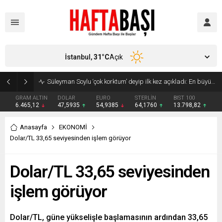
İstanbul,
31
°C
Açık
Süleyman Soylu ‘çok korktum’ deyip ilk kez açıkladı: En büyük tehdit dışarısıdır!
GRAM ALTIN
DOLAR
EURO
STERLİN
BIST 100
6.465,12
47,5935
54,9385
64,1760
13.798,82
Anasayfa
EKONOMİ
Dolar/TL 33,65 seviyesinden işlem görüyor
Dolar/TL 33,65 seviyesinden
işlem görüyor
Dolar/TL, güne yükselişle başlamasının ardından 33,65