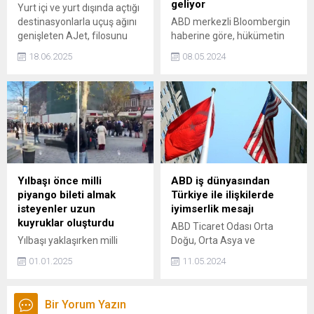
geliyor
Yurt içi ve yurt dışında açtığı
destinasyonlarla uçuş ağını
ABD merkezli Bloombergin
genişleten AJet, filosunu
haberine göre, hükümetin
Avolon ve Carlyle Aviation
farklı gelir grupları için farklı
18.06.2025
08.05.2024
Partners şirketleriyle 14
doğalgaz ve elektrik
adet Airbus A321neo uçağı
tarifeleri belirleme planı
için iş birliği yaptı. Yeni nesil
üzerinde çalıştığı belirtildi.
uçaklar 2026 yılından
itibaren filoya katılmaya
başlayacak.
Yılbaşı önce milli
ABD iş dünyasından
piyango bileti almak
Türkiye ile ilişkilerde
isteyenler uzun
iyimserlik mesajı
kuyruklar oluşturdu
ABD Ticaret Odası Orta
Yılbaşı yaklaşırken milli
Doğu, Orta Asya ve
piyango bileti almak isteyen
Türkiyeden Sorumlu Kıdemli
01.01.2025
11.05.2024
vatandaşlar, bilet satış
Başkan Yardımcısı Khush
noktalarında uzun kuyruklar
Choksy, Türkiye ve ABD
oluşturdu. Eminönü'nde
arasındaki ilişkilerde yeni bir
Bir Yorum Yazın
bulunan Nimet Abla Piyango
iyimserlik penceresinin