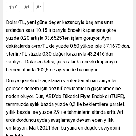
A
A
+
-
0
Dolar/TL, yeni güne değer kazancıyla başlamasının
ardından saat 10.15 itibarıyla önceki kapanışına göre
yüzde 0,20 artışla 33,6525’ten işlem görüyor. Aynı
dakikalarda avro/TL de yüzde 0,50 yükselişle 37,1679’dan,
sterlin/TL yüzde 0,30 değer kazanıyla 43,2416’dan
satılıyor. Dolar endeksi, şu sıralarda önceki kapanışın
hemen altında 102,6 seviyesinde bulunuyor.
Dünya genelinde açıklanan verilerden alınan sinyaller
gelecek dönem için pozitif beklentilerin güçlenmesine
neden oluyor. Dün, ABD’de Tüketici Fiyat Endeksi (TÜFE),
temmuzda aylık bazda yüzde 0,2 ile beklentilere paralel,
yıllık bazda ise yüzde 2,9 ile tahminlerin altında arttı. Art
arda dördüncü ayda yavaşlamaya devam eden yıllık
enflasyon, Mart 2021’den bu yana en düşük seviyesini
kaydetti.