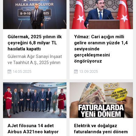
Gülermak, 2025 yılının ilk
Yılmaz: Cari açığın milli
çeyreğini 6,8 milyar TL
gelire oranının yüzde 1,4
hasılatla kapattı
seviyesinde
gerçekleşmesini
Gülermak Ağır Sanayi İnşaat
öngörüyoruz
ve Taahhüt A.Ş., 2025 yılının
ilk çeyreğini 6,8 milyar TL
Cumhurbaşkanı Yardımcısı
14.05.2025
13.09.2025
hasılatla kapattı.
Cevdet Yılmaz, cari işlemler
açığının milli gelire oranının
2025 yıl sonu itibarıyla
yüzde 1,4 seviyesinde
gerçekleşeceğini
öngördüklerini açıkladı.
AJet filosuna 14 adet
Elektrik ve doğalgaz
Airbus A321neo katıyor
faturalarında yeni dönem