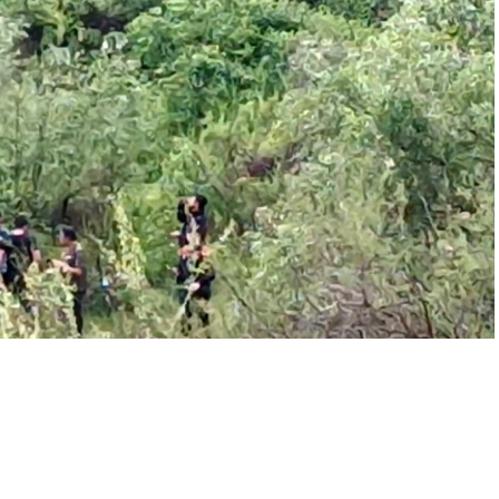
A
A
+
-
0