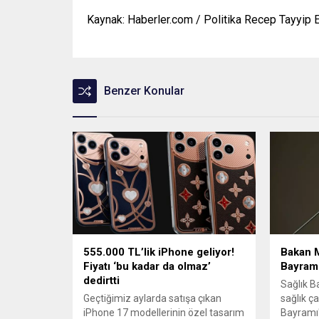
Kaynak: Haberler.com / Politika Recep Tayyip 
Benzer Konular
555.000 TL’lik iPhone geliyor!
Bakan 
Fiyatı ‘bu kadar da olmaz’
Bayramı
dedirtti
Sağlık B
Geçtiğimiz aylarda satışa çıkan
sağlık ça
iPhone 17 modellerinin özel tasarım
Bayramı'n