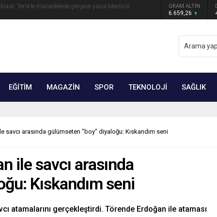
GRAM ALTIN
yip ilk kez açıkladı: En büyük tehdit dışarısıdır!
6.659,26
EĞİTİM
MAGAZİN
SPOR
TEKNOLOJİ
SAĞLIK
e savcı arasında gülümseten "boy" diyaloğu: Kıskandım seni
 ile savcı arasında
oğu: Kıskandım seni
ı atamalarını gerçekleştirdi. Törende Erdoğan ile ataması