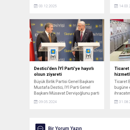
serisi raflardaki yerini aldı. Dört farklı
03.12.2025
14.03.
seçenekten oluşan bu koleksiyonda
en üst modelin fiyatı 555 bin TL
olarak duyuruldu.
Destici’den İYİ Parti’ye hayırlı
Ticaret
olsun ziyareti
hizmetle
Büyük Birlik Partisi Genel Başkanı
Ticaret 
Mustafa Destici, İYİ Parti Genel
bugüne e
Başkanı Müsavat Dervişoğlunu parti
ihracatın
genel merkezinde ziyaret etti.
2024 yılı
09.05.2024
31.08.
milyon do
Bir Yorum Yazın