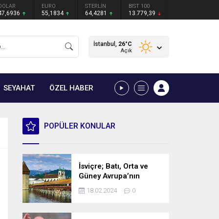
DOLAR
EURO
STERLİN
BIST 100
47,6936
55,1834
64,4281
13.779,39
İstanbul,
26
°C
Açık
SEYAHAT
ÖZEL HABER
POPÜLER KONULAR
İsviçre; Batı, Orta ve
Güney Avrupa’nın
kesişme noktasında
18.02.2024
0
bulunan bir ülke.