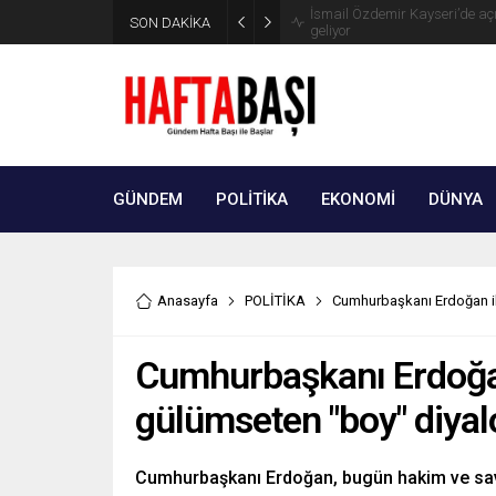
SON DAKİKA
Süleyman Soylu ‘çok korktum’ de
GÜNDEM
POLİTİKA
EKONOMİ
DÜNYA
Anasayfa
POLİTİKA
Cumhurbaşkanı Erdoğan il
Cumhurbaşkanı Erdoğan
gülümseten "boy" diyal
Cumhurbaşkanı Erdoğan, bugün hakim ve savc