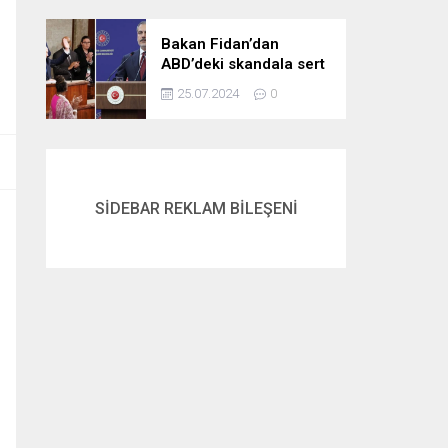
gördük
Bakan Fidan’dan
ABD’deki skandala sert
tepki: Netanyahu’yu
25.07.2024
0
alkışlayanlar eli kanlı
bir suçlunun
destekçileri olarak
tarihe geçti
SİDEBAR REKLAM BİLEŞENİ