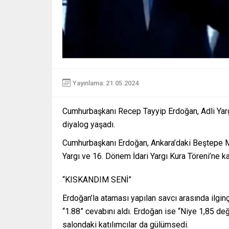
Yayınlama: 21.05.2024
Cumhurbaşkanı Recep Tayyip Erdoğan, Adli Yargı 
diyalog yaşadı.
Cumhurbaşkanı Erdoğan, Ankara’daki Beştepe M
Yargı ve 16. Dönem İdari Yargı Kura Töreni’ne kat
“KISKANDIM SENİ”
Erdoğan’la ataması yapılan savcı arasında ilgin
“1.88” cevabını aldı. Erdoğan ise “Niye 1,85 değ
salondaki katılımcılar da gülümsedi.