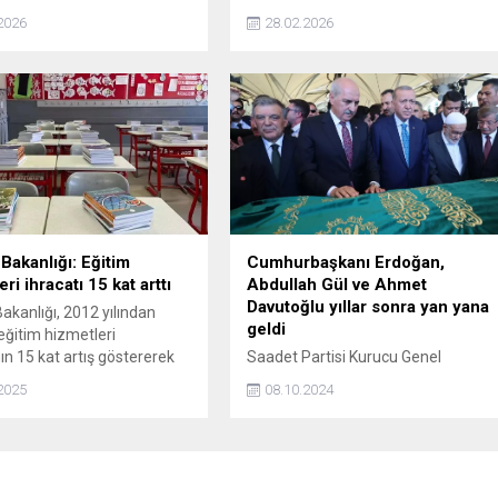
lira ceza yazıldı
2026
28.02.2026
 Bakanlığı: Eğitim
Cumhurbaşkanı Erdoğan,
ri ihracatı 15 kat arttı
Abdullah Gül ve Ahmet
Davutoğlu yıllar sonra yan yana
Bakanlığı, 2012 yılından
geldi
ğitim hizmetleri
ın 15 kat artış göstererek
Saadet Partisi Kurucu Genel
 itibarıyla 2 milyar 865
Başkanı Recai Kutan'ın cenaze
2025
08.10.2024
lara ulaştığını açıkladı.
töreninde Cumhurbaşkanı Erdoğan,
bir dönem beraber yol yürüdükleri
Abdullah Gül ve Ahmet Davutoğlu
uzun yıllar sonra yan yana geldi.