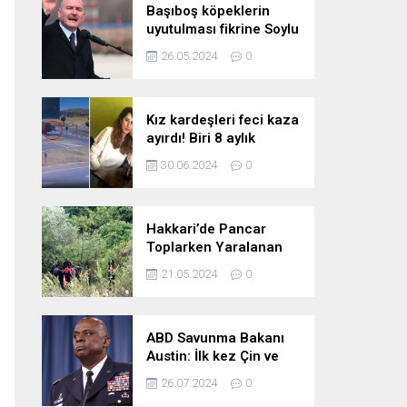
Başıboş köpeklerin
uyutulması fikrine Soylu
da karşı çıktı: Gönlüm
26.05.2024
0
razı değil
Kız kardeşleri feci kaza
ayırdı! Biri 8 aylık
hamile iki kız kardeş
30.06.2024
0
hayatını kaybetti
Hakkari’de Pancar
Toplarken Yaralanan
Kadın İçin Kurtarma
21.05.2024
0
Çalışmaları
ABD Savunma Bakanı
Austin: İlk kez Çin ve
Rusya uçaklarının
26.07.2024
0
birlikte uçtuğunu