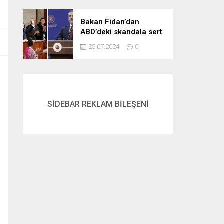
gördük
Bakan Fidan’dan
ABD’deki skandala sert
tepki: Netanyahu’yu
25.07.2024
0
alkışlayanlar eli kanlı
bir suçlunun
destekçileri olarak
tarihe geçti
SİDEBAR REKLAM BİLEŞENİ