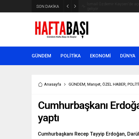
SON DAKİKA
Süleyman Soylu ‘çok korktum’ de
GÜNDEM
POLİTİKA
EKONOMİ
DÜNYA
Anasayfa
GÜNDEM
,
Manşet
,
ÖZEL HABER
,
POLİT
Cumhurbaşkanı Erdoğan
yaptı
Cumhurbaşkanı Recep Tayyip Erdoğan, Darül