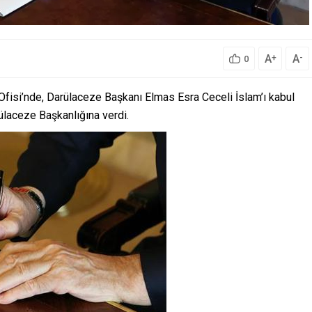
A
A
+
-
0
isi’nde, Darülaceze Başkanı Elmas Esra Ceceli İslam’ı kabul
ülaceze Başkanlığına verdi.