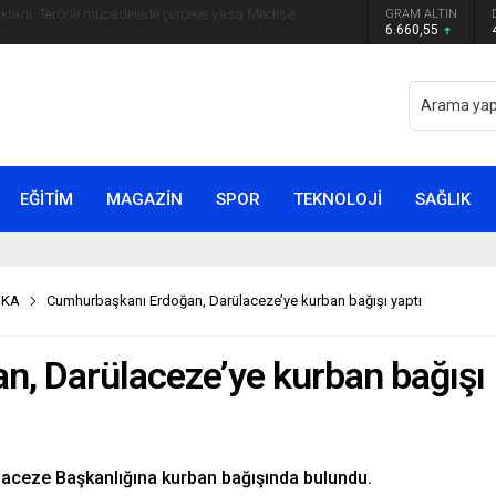
GRAM ALTIN
yip ilk kez açıkladı: En büyük tehdit dışarısıdır!
6.660,55
EĞİTİM
MAGAZİN
SPOR
TEKNOLOJİ
SAĞLIK
İKA
Cumhurbaşkanı Erdoğan, Darülaceze’ye kurban bağışı yaptı
, Darülaceze’ye kurban bağışı
aceze Başkanlığına kurban bağışında bulundu.