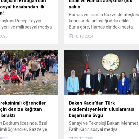
başkanı Erdoğan’dan
İsrail ve Hamas ateşkese çok
syal hesabından ilk
yakın
m!
Hamas ve İsrail'in Gazze'de ateşke
aşkanı Recep Tayyip
konusunda anlaştığı iddia edildi.
 yerli ve milli sosyal medya
Buna göre, Hamas elindeki hasta,
mu NEXT Sosyal üzerinden
yaşlı ve kadın esirleri bırakacak.
2025
18.12.2024
şımını yaptı.
İsrail ordusu da Gazze'den
aşkanı Erdoğan, "Beton
kademeli bir şekilde çekilecek. Öte
arasında bir çiçek açtı...
yandan Netanyahu bu çerçevede
ınız? Başlıyoruz." ifadesini
yarın kritik bir ziyaret
gerçekleştirecek.
reksinimli öğrenciler
Bakan Kacır’dan Türk
çin denize kağıttan
akademisyenlerin uluslararası
 bıraktı
başarısına övgü
n Bodrum ilçesinde, özel
Sanayi ve Teknoloji Bakanı Mehmet
imli öğrenciler, Gazze'ye
Fatih Kacır, sosyal medya
lmak için yaptıkları kağıttan
hesabından yaptığı paylaşımda,
2025
03.12.2025