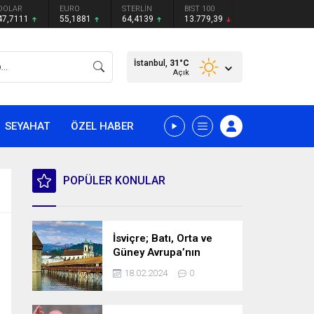
DOLAR
EURO
STERLİN
BIST 100
47,7111
55,1881
64,4139
13.779,39
İstanbul,
31
°C
Açık
SEYAHAT
ÖZEL HABER
POPÜLER KONULAR
İsviçre; Batı, Orta ve
Güney Avrupa’nın
kesişme noktasında
18.02.2024
0
bulunan bir ülke.