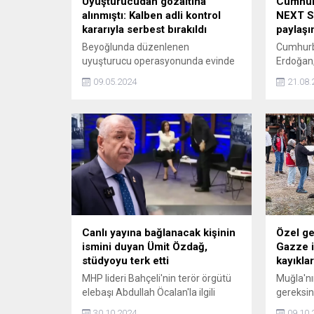
Uyuşturucudan gözaltına
Cumhur
alınmıştı: Kalben adli kontrol
NEXT So
kararıyla serbest bırakıldı
paylaşı
Beyoğlunda düzenlenen
Cumhurb
uyuşturucu operasyonunda evinde
Erdoğan,
uyuşturucu madde bulunması
platfor
09.05.2024
21.08.
üzerine gözaltına alınarak adliyeye
ilk payla
sevk edilen şarkıcı Kalben Sağdıç,
Cumhurb
yurtdışı çıkış yasağı konularak, adli
duvarlar 
kontrol şartıyla serbest bırakıldı.
Hazır mıs
kullandı.
Canlı yayına bağlanacak kişinin
Özel ge
ismini duyan Ümit Özdağ,
Gazze i
stüdyoyu terk etti
kayıklar
MHP lideri Bahçeli'nin terör örgütü
Muğla'nı
elebaşı Abdullah Öcalan'la ilgili
gereksin
yaptığı çağrının CHP'de karşılık
destek o
30.10.2024
09.10.