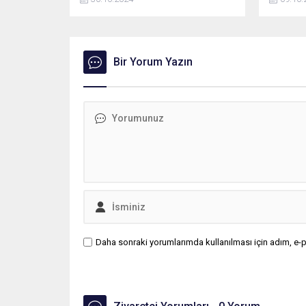
bulmasına tepki gösteren Zafer
kayıkları
Partisi Genel Başkanı Ümit Özdağ,
eleştirilerini katıldığı bir canlı yayında
da sürdürdü. Bu sırada canlı yayına
CHP Ankara Milletvekili Umut
Bir Yorum Yazın
Akdoğan'ın bağlanmak istemesi
Özdağ'ı sinirlendirdi. Özdağ, "Benim
muhatabım Cumhuriyet Halk
Partisi'nden bir tek...
Daha sonraki yorumlarımda kullanılması için adım, e-p