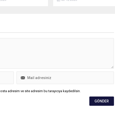
 dualarla denize bıraktı.
TÜBİTAK tarafından desteklenen iki
Türk akademisyenin bilim
dünyasında elde ettiği uluslararası
başarıyı tebrik etti.
osta adresim ve site adresim bu tarayıcıya kaydedilsin.