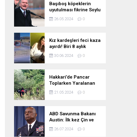
Başıboş köpeklerin
uyutulması fikrine Soylu
da karşı çıktı: Gönlüm
26.05.2024
0
razı değil
Kız kardeşleri feci kaza
ayırdı! Biri 8 aylık
hamile iki kız kardeş
30.06.2024
0
hayatını kaybetti
Hakkari’de Pancar
Toplarken Yaralanan
Kadın İçin Kurtarma
21.05.2024
0
Çalışmaları
ABD Savunma Bakanı
Austin: İlk kez Çin ve
Rusya uçaklarının
26.07.2024
0
birlikte uçtuğunu