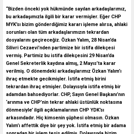
“Bizden önceki yok hükmünde sayılan arkadaşlarımız,
bu arkadaşımızla ilgili bir karar vermişler. Eğer CHP
MYK’sı bizim gönderdiğimiz kararı işleme alırsa, ahlaki
sorunları olan tüm arkadaşlarımızın tekrardan
dosyalarını geçireceğiz. Özkan Yalım, 28 Nisan’da
Silivri Cezaevi’nden partimize bir istifa dilekçesi
vermiş. Partimiz bu istifa dilekçesini 29 Nisan’da
Genel Sekreterlik kaydına almış, 2 Mayıs’ta karar
verilmiş. O dönemdeki arkadaşlarımız Özkan Yalım’ı
ihraç etmekte gecikmişler. İstifa etmiş birini
tekrardan ihraç etmişler. Dolayısıyla istifa etmiş bir
adamdan bahsediyorlar. CHP, Sayın Genel Başkanı’nın
‘arınma ve CHP’nin tekrar ahlaki üstünlük noktasına
dönmesiyle’ ilgili açıklamalarının CHP YDK’sı
arkasındadır. Hiç kimsenin şüphesi olmasın. Özkan
Yalım’ı affettik diye bir şey yok. İstifa etmiş bir adama
sonradan bir işlem tesis edilmiş. Dolayısıyla bizim