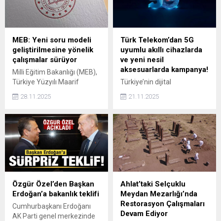
MEB: Yeni soru modeli
Türk Telekom’dan 5G
geliştirilmesine yönelik
uyumlu akıllı cihazlarda
çalışmalar sürüyor
ve yeni nesil
aksesuarlarda kampanya!
Milli Eğitim Bakanlığı (MEB),
Türkiye Yüzyılı Maarif
Türkiye’nin dijital
Modeli kapsamında yeni
dönüşümünde lokomotif rol
28.11.2025
21.11.2025
soru modelinin
üstlenen Türk Telekom,
geliştirilmesine yönelik
yenilikçi teknolojileri zengin
Ölçme, Seçme ve
ürün portföyü ve avantajlı
Yerleştirme Merkezi
teklifleriyle müşterilerine
Başkanlığı (ÖSYM) ile iş
sunmaya devam ediyor.
birliğinde çalışmaların
sürdüğünü açıkladı.
Özgür Özel’den Başkan
Ahlat’taki Selçuklu
Erdoğan’a bakanlık teklifi
Meydan Mezarlığı’nda
Restorasyon Çalışmaları
Cumhurbaşkanı Erdoğanı
Devam Ediyor
AK Parti genel merkezinde