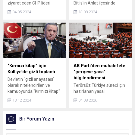
ziyaret eden CHP lideri
Bitlis'in Ahlat ilçesinde
Özgür Özel, görüşmeye dair
bulunan Selçuklu Meydan
04.05.2024
13.08.2024
dikkat çeken açıklamada
Mezarlığı'nda Birinci Dünya
bulundu. Özel, Erdoğana
Savaşı'nda oluşan tahribat,
"bakanlık" teklifinde
yürütülen kazı ve
bulunduğunu açıkladı.
restorasyon çalışmalarıyla
gideriliyor. Kazı ekibi, tahrip
olan mezar taşları ve oda
mezarlara müdahale
ederek eski görünümünü
geri kazandırıyor.
“Kırmızı kitap” için
AK Parti’den muhalefete
Çalışmaların ay sonunda
Külliye’de gizli toplantı
“çerçeve yasa”
tamamlanması planlanıyor.
bilgilendirmesi
Devletin "gizli anayasası"
olarak nitelendirilen ve
Terörsüz Türkiye süreci için
kamuoyunda "Kırmızı Kitap"
hazırlanan yasal
olarak adlandırılan Milli
düzenlemede kritik haftaya
18.12.2024
04.08.2026
Güvenlik Siyaseti Belgesi'nin
girildi. Çerçeve yasanın
güncellenmesine yönelik
Meclis'e sunulması
Külliye'de gizli bir toplantı
beklenirken AK Parti yasayla
Bir Yorum Yazın
yapıldı. Cep telefonu ve akıllı
ilgili bugün muhalefete ön
saatlerin bile alınmadığı
bilgilendirme yapacak.
toplantıda ele alınan konular