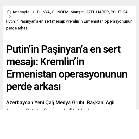
Anasayfa
DÜNYA
,
GÜNDEM
,
Manşet
,
ÖZEL HABER
,
POLİTİKA
Putin’in Paşinyan’a en sert mesajı: Kremlin’in Ermenistan operasyonunun
perde arkası
Putin’in Paşinyan’a en sert
mesajı: Kremlin’in
Ermenistan operasyonunun
perde arkası
Azerbaycan Yeni Çağ Medya Grubu Başkanı Agil
Alesger, Putin’in Paşinyan’a “Ya Moskova ya
istikrarsızlık” mesajı taşıyan, Kremlin’in Ermenistan
operasyonunun perde arkasını yazdı.