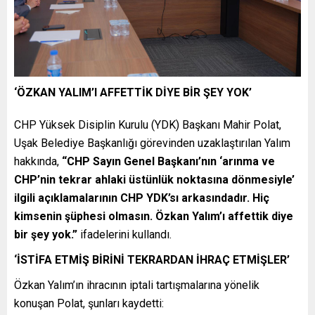
‘ÖZKAN YALIM’I AFFETTİK DİYE BİR ŞEY YOK’
CHP Yüksek Disiplin Kurulu (YDK) Başkanı Mahir Polat,
Uşak Belediye Başkanlığı görevinden uzaklaştırılan Yalım
hakkında,
“CHP Sayın Genel Başkanı’nın ‘arınma ve
CHP’nin tekrar ahlaki üstünlük noktasına dönmesiyle’
ilgili açıklamalarının CHP YDK’sı arkasındadır. Hiç
kimsenin şüphesi olmasın. Özkan Yalım’ı affettik diye
bir şey yok.”
ifadelerini kullandı.
‘İSTİFA ETMİŞ BİRİNİ TEKRARDAN İHRAÇ ETMİŞLER’
Özkan Yalım’ın ihracının iptali tartışmalarına yönelik
konuşan Polat, şunları kaydetti: