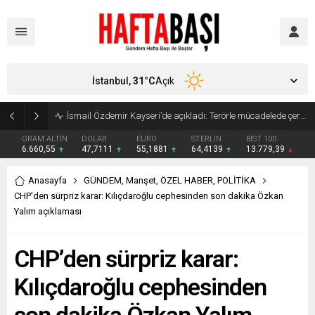
İstanbul,
31
°C
Açık
Süleyman Soylu ‘çok korktum’ deyip ilk kez açıkladı: En büyük tehdit dışarısıdır!
GRAM ALTIN
DOLAR
EURO
STERLİN
BIST 100
6.660,55
47,7111
55,1881
64,4139
13.779,39
Anasayfa
GÜNDEM
,
Manşet
,
ÖZEL HABER
,
POLİTİKA
CHP’den sürpriz karar: Kılıçdaroğlu cephesinden son dakika Özkan
Yalım açıklaması
CHP’den sürpriz karar:
Kılıçdaroğlu cephesinden