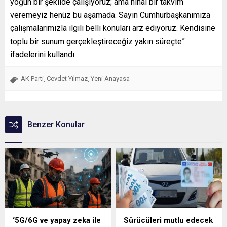
yoğun bir şekilde çalışıyoruz; ama nihai bir takvim
veremeyiz henüz bu aşamada. Sayın Cumhurbaşkanımıza
çalışmalarımızla ilgili belli konuları arz ediyoruz. Kendisine
toplu bir sunum gerçekleştireceğiz yakın süreçte”
ifadelerini kullandı.
AK Parti
Cevdet Yılmaz
Yeni Anayasa
,
,
Benzer Konular
‘5G/6G ve yapay zeka ile
Sürücüleri mutlu edecek