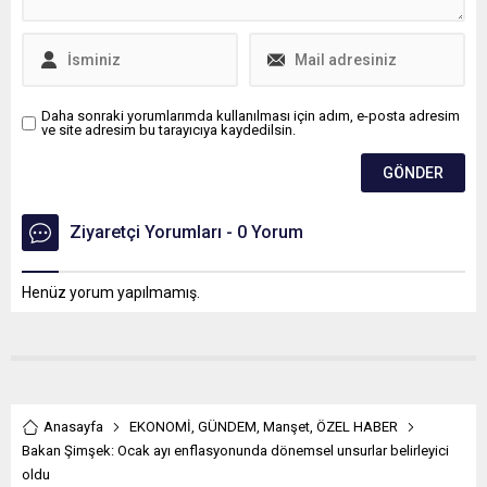
geçerli olacak ücreti hem
enflasyona ezdirmeme
ilkesine dikkat edeceğiz,
hem de işçilerimizin refahını
ve satın...
Daha sonraki yorumlarımda kullanılması için adım, e-posta adresim
ve site adresim bu tarayıcıya kaydedilsin.
Ziyaretçi Yorumları - 0 Yorum
Henüz yorum yapılmamış.
Anasayfa
EKONOMİ
,
GÜNDEM
,
Manşet
,
ÖZEL HABER
Bakan Şimşek: Ocak ayı enflasyonunda dönemsel unsurlar belirleyici
oldu