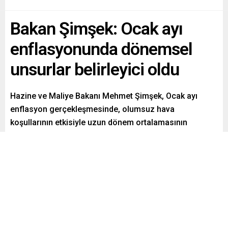
Bakan Şimşek: Ocak ayı
enflasyonunda dönemsel
unsurlar belirleyici oldu
Hazine ve Maliye Bakanı Mehmet Şimşek, Ocak ayı
enflasyon gerçekleşmesinde, olumsuz hava
koşullarının etkisiyle uzun dönem ortalamasının
oldukça üzerinde artan gıda fiyatları ile dönemsel
unsurlar belirleyici oldu. Ocak ayına özgü faktörlerin,
enflasyonun ana eğilimi üzerindeki etkisinin sınırlı
kalmasını öngörüyoruz dedi.
Paylaş
Tweetle
Gönder