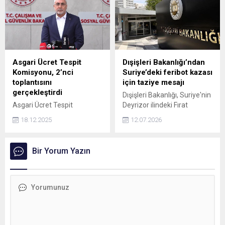
Asgari Ücret Tespit
Dışişleri Bakanlığı’ndan
Komisyonu, 2’nci
Suriye’deki feribot kazası
toplantısını
için taziye mesajı
gerçekleştirdi
Dışişleri Bakanlığı, Suriye'nin
Asgari Ücret Tespit
Deyrizor ilindeki Fırat
Komisyonu, 2026 yılında
Nehri'nde meydana gelen
18.12.2025
12.07.2026
geçerli olacak asgari ücretin
feribot kazasında yaşamını
belirlenmesi için 2'nci
yitirenler için taziye mesajı
toplantısını Çalışma ve
yayımladı.
Bir Yorum Yazın
Sosyal Güvenlik
Bakanlığı'nda gerçekleştirdi.
Toplantıya katılarak işçi
kesiminin taleplerini
komisyona ileten Çalışma ve
Sosyal Güvenlik Bakanı
Vedat Işıkhan, 2026’da