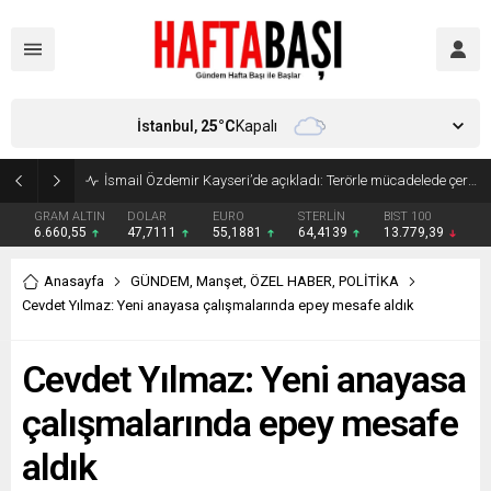
İstanbul,
25
°C
Kapalı
Süleyman Soylu ‘çok korktum’ deyip ilk kez açıkladı: En büyük tehdit dışarısıdır!
GRAM ALTIN
DOLAR
EURO
STERLİN
BIST 100
6.660,55
47,7111
55,1881
64,4139
13.779,39
Anasayfa
GÜNDEM
,
Manşet
,
ÖZEL HABER
,
POLİTİKA
Cevdet Yılmaz: Yeni anayasa çalışmalarında epey mesafe aldık
Cevdet Yılmaz: Yeni anayasa
çalışmalarında epey mesafe
aldık