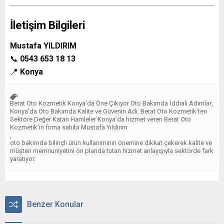
İletişim Bilgileri
Mustafa YILDIRIM
📞
0543 653 18 13
📍
Konya
Berat Oto Kozmetik Konya’da Öne Çıkıyor Oto Bakımda İddialı Adımlar
,
Konya’da Oto Bakımda Kalite ve Güvenin Adı: Berat Oto Kozmetik’ten
Sektöre Değer Katan Hamleler Konya’da hizmet veren Berat Oto
Kozmetik’in firma sahibi Mustafa Yıldırım
,
oto bakımda bilinçli ürün kullanımının önemine dikkat çekerek kalite ve
müşteri memnuniyetini ön planda tutan hizmet anlayışıyla sektörde fark
yaratıyor.
Benzer Konular