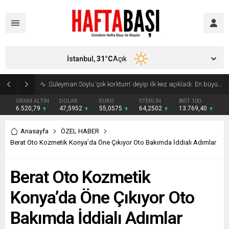
İstanbul,
31
°C
Açık
Süleyman Soylu ‘çok korktum’ deyip ilk kez açıkladı: En büyük tehdit dışarısıdır!
GRAM ALTIN
DOLAR
EURO
STERLİN
BIST 100
6.520,79
47,5952
55,0575
64,2502
13.769,40
Anasayfa
ÖZEL HABER
Berat Oto Kozmetik Konya’da Öne Çıkıyor Oto Bakımda İddialı Adımlar
Berat Oto Kozmetik
Konya’da Öne Çıkıyor Oto
Bakımda İddialı Adımlar