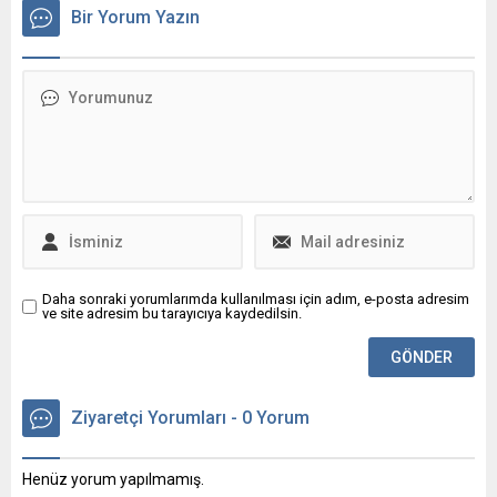
kullanıcıların dikkatini çeken
Bir Yorum Yazın
ilginç bir ayrıntı da arama
kutusuna “67” yazıldığında
ekranın titremesi oldu. Pek
çok kişiyi şaşırtan bu küçük
sürprizin arkasında ise
oldukça eğlenceli bir detay
bulunuyor. İşte, gerçek
sebebi...
Daha sonraki yorumlarımda kullanılması için adım, e-posta adresim
ve site adresim bu tarayıcıya kaydedilsin.
Ziyaretçi Yorumları - 0 Yorum
Henüz yorum yapılmamış.