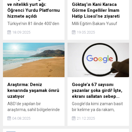
ve nitelikli yurt ağı:
Göktaş’ın Kani Karaca
Öğrenci Yurdu Platformu
Görme Engelliler İmam
hizmete açıldı
Hatip Lisesi’ne ziyareti
Türkiye’nin 81 ilinde 400’den
Milli Eğitim Bakanı Yusuf
fazla yurduyla hizmet veren
Tekin ile Aile ve Sosyal
18.09.2025
19.05.2025
Öğrenci Yurdu Platformu,
Hizmetler Bakanı Mahinur
güvenlikten sosyal
Özdemir Göktaş, Kani
imkanlara kadar her
Karaca Görme Engelliler
ayrıntısıyla öğrencilere
İmam Hatip Anadolu
sadece barınma değil,
Lisesi'ni ziyaret etti. Milat
eğitim hayatına değer katan
Gazetesi Yazarı Serdar
bir yaşam alanı sunuyor.
Arseven detayları köşesine
taşıdı.
Araştırma: Deniz
Google’a 67 sayısını
kenarında yaşamak ömrü
yazanlar şoka girdi! İşte,
uzatıyor
ekranı sallatan sebep…
ABD'de yapılan bir
Google’da kimi zaman basit
araştırma, sahil bölgelerinde
bir kelime ya da rakam,
yaşamanın insan ömrünü
klasik arama deneyiminin
04.08.2025
21.12.2025
uzattığını ortaya çıkardı.
dışına çıkılmasına neden
olabiliyor. Son günlerde