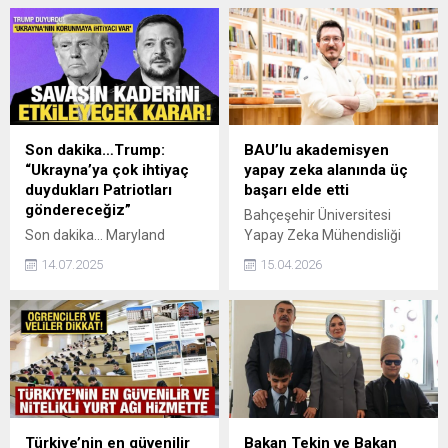
Son dakika…Trump:
BAU’lu akademisyen
“Ukrayna’ya çok ihtiyaç
yapay zeka alanında üç
duydukları Patriotları
başarı elde etti
göndereceğiz”
Bahçeşehir Üniversitesi
Son dakika... Maryland
Yapay Zeka Mühendisliği
eyaletindeki Joint Base
Bölümü Öğretim Üyesi Dr.
14.07.2025
15.04.2026
Andrews Hava Üssü'nde
Furkan Kınlı, bilgisayar
gazetecilere açıklama
bilimleri ve yapay zeka
yapan ABD Başkanı Donald
alanında dünyanın prestijli
Trump, "Ukrayna’ya çok
akademik platformu kabul
ihtiyaç duydukları Patriotları
edilen CVPR 2026
göndereceğiz" dedi.
bünyesindeki NTIRE 2026
çalıştayı kapsamında
düzenlenen yarışmalarda üç
başarı elde etti.
Türkiye’nin en güvenilir
Bakan Tekin ve Bakan