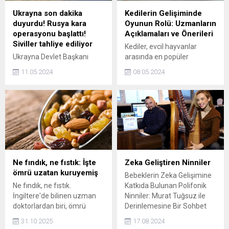
Ukrayna son dakika
Kedilerin Gelişiminde
duyurdu! Rusya kara
Oyunun Rolü: Uzmanların
operasyonu başlattı!
Açıklamaları ve Önerileri
Siviller tahliye ediliyor
Kediler, evcil hayvanlar
Ukrayna Devlet Başkanı
arasında en popüler
Volodimir Zelenskiy, Rus
olanlardan biridir. Sadık ve
11.05.2024
08.05.2024
ordusunun, Ukraynanın
sevimli dostlarımız olan
Harkov bölgesine yeni saldırı
kediler, zeki ve meraklı
dalgası başlattığını bildirdi.
yapılarıyla dikkat çekerler.
Kedilerin sağlıklı bir yaşam
sürmeleri için dengeli bir
beslenme, düzenli veteriner
kontrolleri ve sevgi dolu bir
ortam sağlanması önemlidir.
Ancak, kedilerin fiziksel ve
Ne fındık, ne fıstık: İşte
Zeka Geliştiren Ninniler
zihinsel sağlığı için sıklıkla
ömrü uzatan kuruyemiş
Bebeklerin Zeka Gelişimine
ihmal edilen bir...
Ne fındık, ne fıstık.
Katkıda Bulunan Polifonik
İngiltere'de bilinen uzman
Ninniler: Murat Tuğsuz ile
doktorlardan biri, ömrü
Derinlemesine Bir Sohbet
uzatan kuruyemişi açıkladı.
31.10.2025
17.08.2024
Dr. Amir Khan, “küçük ama