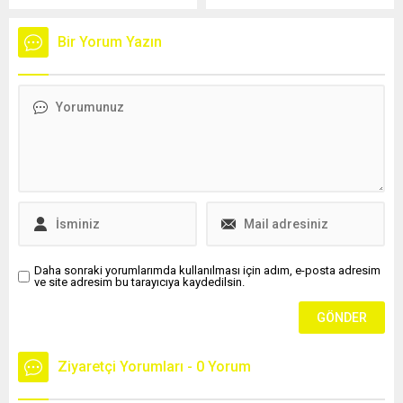
güçlü bir sağlık kaynağı”
olarak belirttiği kuruyemiş
Bir Yorum Yazın
vücut için en faydalı
kuruyemiş.
Daha sonraki yorumlarımda kullanılması için adım, e-posta adresim
ve site adresim bu tarayıcıya kaydedilsin.
Ziyaretçi Yorumları - 0 Yorum