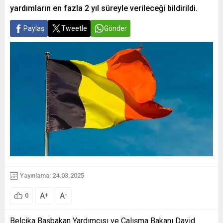
yardımların en fazla 2 yıl süreyle verileceği bildirildi.
Paylaş
Tweetle
Gönder
Yayınlama: 24.03.2025
A
A
+
-
0
Belçika Başbakan Yardımcısı ve Çalışma Bakanı David