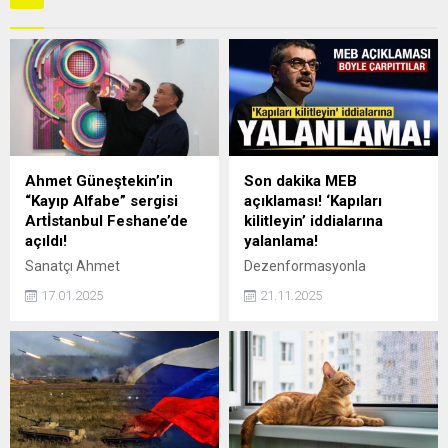
Ahmet Güneştekin’in
Son dakika MEB
“Kayıp Alfabe” sergisi
açıklaması! ‘Kapıları
Artİstanbul Feshane’de
kilitleyin’ iddialarına
açıldı!
yalanlama!
Sanatçı Ahmet
Dezenformasyonla
Güneştekin’in heyecanla
Mücadele Merkezi (DMM),
17.01.2025
21.11.2025
beklenen en kapsamlı
"Milli Eğitim Bakanlığının
sergisi Kayıp Alfabe, Yıldız
(MEB) 10 Kasım'da okullarda
Holding desteğiyle 16
Atatürk'ü anmayı
Ocak’ta Artİstanbul
yasakladığı ve 'Kapıları
Feshane’de açıldı.
kilitleyin' talimatı verdiği"
iddiasının gerçeği
yansıtmadığını bildirdi.