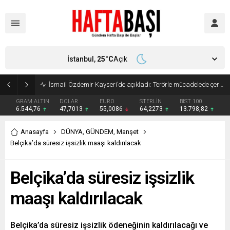
İstanbul,
25
°C
Açık
Süleyman Soylu ‘çok korktum’ deyip ilk kez açıkladı: En büyük tehdit dışarısıdır!
GRAM ALTIN
DOLAR
EURO
STERLİN
BIST 100
6.544,76
47,7013
55,0086
64,2273
13.798,82
Anasayfa
DÜNYA
,
GÜNDEM
,
Manşet
Belçika’da süresiz işsizlik maaşı kaldırılacak
Belçika’da süresiz işsizlik
maaşı kaldırılacak
Belçika’da süresiz işsizlik ödeneğinin kaldırılacağı ve