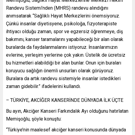
Memişoğlu, Sağlıklı Hayat Merkezlerine Merkezi Hekim
Randevu Sistemi’nden (MHRS) randevu alındığını
anımsatarak “Sağlıklı Hayat Merkezlerini önemsiyoruz.
Çünkü insanlar diyetisyene, psikoloğa, fizyoterapiste
ihtiyacı olduğu zaman, spor ve egzersiz öğrenmeye, diş
bakımını, kanser taramalarını yapabileceği bir alan olarak
buralarda da faydalanmalarını istiyoruz. İnsanlarımızın
evlerine, yerleşim yerlerine çok yakın. Üstelik de ücretsiz
bu hizmetleri alabildiği bir alan bunlar. Onun için buraları
koruyucu sağlığın önemli unsurları olarak görüyoruz.
Buralara da artık randevu sistemiyle insanlar istedikleri
zaman gidebilir.” ifadelerini kullandı.
– TÜRKİYE, AKCİĞER KANSERİNDE DÜNYADA İLK ÜÇTE
Bu ayın, Akciğer Kanseri Farkındalık Ayı olduğunu hatırlatan
Memişoğlu, şöyle konuştu:
“Türkiye’nin maalesef akciğer kanseri konusunda dünyada