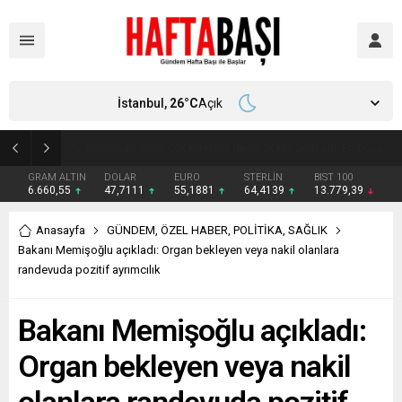
İstanbul,
26
°C
Açık
Süleyman Soylu ‘çok korktum’ deyip ilk kez açıkladı: En büyük tehdit dışarısıdır!
GRAM ALTIN
DOLAR
EURO
STERLİN
BIST 100
6.660,55
47,7111
55,1881
64,4139
13.779,39
Anasayfa
GÜNDEM
,
ÖZEL HABER
,
POLİTİKA
,
SAĞLIK
Bakanı Memişoğlu açıkladı: Organ bekleyen veya nakil olanlara
randevuda pozitif ayrımcılık
Bakanı Memişoğlu açıkladı:
Organ bekleyen veya nakil