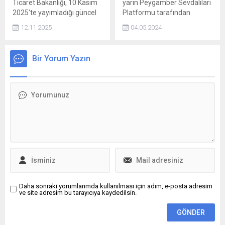
Ticaret Bakanlığı, 10 Kasım
yarın Peygamber Sevdalıları
2025'te yayımladığı güncel
Platformu tarafından
listede, taklit veya tağşiş
düzenlenecek Mevlidi Nebi
12.11.2025
04.05.2024
yapılan gıda ürünlerine dair
programı nedeniyle saat
yeni bilgileri kamuoyuyla
09.00’dan itibaren
paylaştı. Listede, İstanbul'da
kapatılacak yollar ve
Bir Yorum Yazın
faaliyet gösteren bir
alternatif güzergahlar
işletmeye ait iki ayrı çay
açıklandı.
markasında usulsüzlük
tespit edildiği belirtildi.
Daha sonraki yorumlarımda kullanılması için adım, e-posta adresim
ve site adresim bu tarayıcıya kaydedilsin.