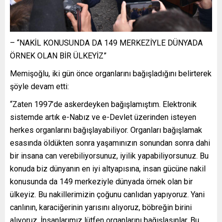
– “NAKİL KONUSUNDA DA 149 MERKEZİYLE DÜNYADA
ÖRNEK OLAN BİR ÜLKEYİZ”
Memişoğlu, iki gün önce organlarını bağışladığını belirterek
şöyle devam etti:
“Zaten 1997’de askerdeyken bağışlamıştım. Elektronik
sistemde artık e-Nabız ve e-Devlet üzerinden isteyen
herkes organlarını bağışlayabiliyor. Organları bağışlamak
esasında öldükten sonra yaşamınızın sonundan sonra dahi
bir insana can verebiliyorsunuz, iyilik yapabiliyorsunuz. Bu
konuda biz dünyanın en iyi altyapısına, insan gücüne nakil
konusunda da 149 merkeziyle dünyada örnek olan bir
ülkeyiz. Bu nakillerimizin çoğunu canlıdan yapıyoruz. Yani
canlının, karaciğerinin yarısını alıyoruz, böbreğin birini
alıyoruz. İnsanlarımız lütfen organlarını bağışlasınlar. Bu