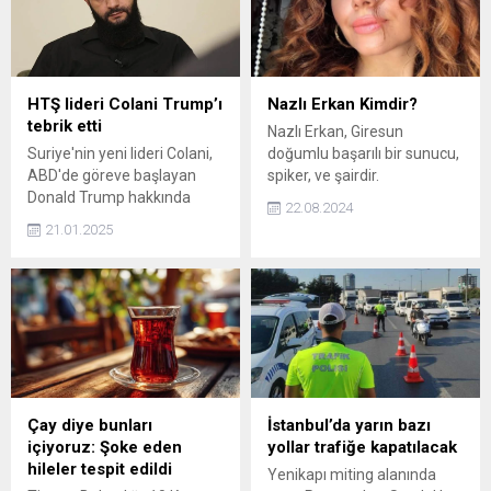
usulsüzlükler ve ağır hukuk
yakalandı.
ihlalleri tek tek sıralandı.
HTŞ lideri Colani Trump’ı
Nazlı Erkan Kimdir?
tebrik etti
Nazlı Erkan, Giresun
Suriye'nin yeni lideri Colani,
doğumlu başarılı bir sunucu,
ABD'de göreve başlayan
spiker, ve şairdir.
Donald Trump hakkında
22.08.2024
tebrik mesajı yayımladı.
21.01.2025
Çay diye bunları
İstanbul’da yarın bazı
içiyoruz: Şoke eden
yollar trafiğe kapatılacak
hileler tespit edildi
Yenikapı miting alanında