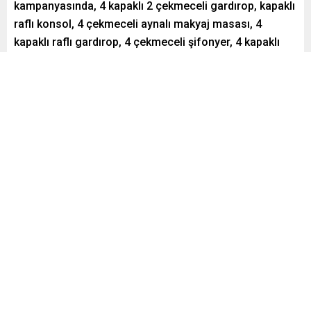
kampanyasında, 4 kapaklı 2 çekmeceli gardırop, kapaklı
raflı konsol, 4 çekmeceli aynalı makyaj masası, 4
kapaklı raflı gardırop, 4 çekmeceli şifonyer, 4 kapaklı
fırın bölmeli çok amaçlı dolap indirimli fiyatlarla satışa
sunulacak.
Paylaş
Tweetle
Gönder