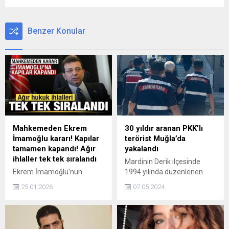
Benzer Konular
Mahkemeden Ekrem
30 yıldır aranan PKK’lı
İmamoğlu kararı! Kapılar
terörist Muğla’da
tamamen kapandı! Ağır
yakalandı
ihlaller tek tek sıralandı
Mardinin Derik ilçesinde
Ekrem İmamoğlu'nun
1994 yılında düzenlenen
üniversite diplomasının
terör eyleminin faillerinden
25.01.2026
07.05.2024
iptaline karşı açtığı davayı
olan PKK/KCK üyesi,
reddetmesine ilişkin
Muğla’nın Dalaman ilçesinde
gerekçeli karar ortaya çıktı.
jandarma tarafından
Kararda sistematik
düzenlenen operasyonla