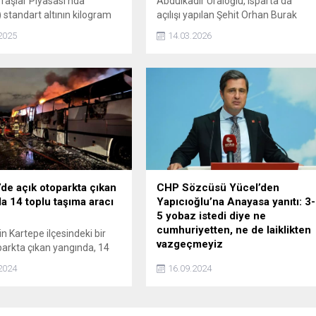
 Taşlar Piyasası'nda
Abdulkadir Uraloğlu, Isparta'da
standart altının kilogram
açılışı yapılan Şehit Orhan Burak
aftanın ilk işlem gününün
Büyükçaylı Farklı Seviyeli Kavşağı ile
2025
14.03.2026
5 milyon 58 bin liraya
Dörtyol-Şarkikaraağaç Yolu
projelerine ilişkin, Bu projelerimizle
toplamda zamandan 128,2 milyon
lira, akaryakıttan 47,5 milyon lira
olmak üzere yıllık 175,7 milyon liralı
dev bir tasarruf sağlarken, karbon
emisyonlarını 2 bin 332 ton
azaltarak Isparta'nın...
’de açık otoparkta çıkan
CHP Sözcüsü Yücel’den
a 14 toplu taşıma aracı
Yapıcıoğlu’na Anayasa yanıtı: 3-
5 yobaz istedi diye ne
cumhuriyetten, ne de laiklikten
n Kartepe ilçesindeki bir
vazgeçmeyiz
parkta çıkan yangında, 14
şıma aracı kullanılamaz hale
HÜDA PAR Genel Başkanı Zekeriya
2024
16.09.2024
Yapıcıoğlu'nun, "Ahmağa anlatır gibi
tek tek söyledim. Biz, anayasanın
4'üncü maddesi olmasın diyoruz."