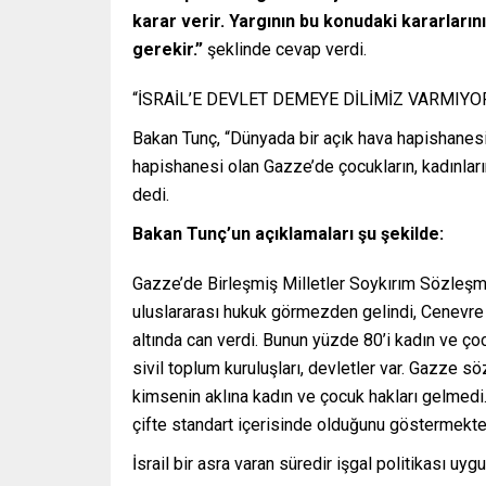
karar verir. Yargının bu konudaki kararların
gerekir.”
şeklinde cevap verdi.
“İSRAİL’E DEVLET DEMEYE DİLİMİZ VARMIYO
Bakan Tunç, “Dünyada bir açık hava hapishanesi
hapishanesi olan Gazze’de çocukların, kadınların,
dedi.
Bakan Tunç’un açıklamaları şu şekilde:
Gazze’de Birleşmiş Milletler Soykırım Sözleşmesi
uluslararası hukuk görmezden gelindi, Cenevre 
altında can verdi. Bunun yüzde 80’i kadın ve ço
sivil toplum kuruluşları, devletler var. Gazze s
kimsenin aklına kadın ve çocuk hakları gelmedi
çifte standart içerisinde olduğunu göstermekte
İsrail bir asra varan süredir işgal politikası uy