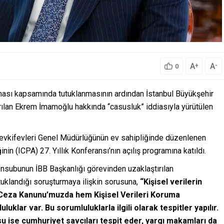
A
A
+
-
0
ması kapsamında tutuklanmasının ardından İstanbul Büyükşehir
rılan Ekrem İmamoğlu hakkında “casusluk” iddiasıyla yürütülen
Tevkifevleri Genel Müdürlüğünün ev sahipliğinde düzenlenen
inin (ICPA) 27. Yıllık Konferansı’nın açılış programına katıldı.
ensubunun İBB Başkanlığı görevinden uzaklaştırılan
uklandığı soruşturmaya ilişkin sorusuna,
“Kişisel verilerin
 Ceza Kanunu’muzda hem Kişisel Verileri Koruma
klar var. Bu sorumluluklarla ilgili olarak tespitler yapılır.
usu ise cumhuriyet savcıları tespit eder, yargı makamları da