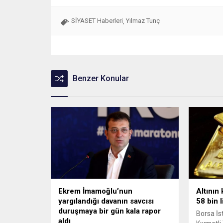
SİYASET Haberleri
Yılmaz Tunç
,
Benzer Konular
Ekrem İmamoğlu’nun
Altının 
yargılandığı davanın savcısı
58 bin l
duruşmaya bir gün kala rapor
Borsa İs
aldı