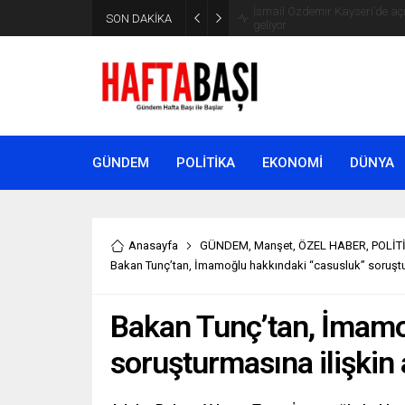
SON DAKİKA
Süleyman Soylu ‘çok korktum’ de
GÜNDEM
POLİTİKA
EKONOMİ
DÜNYA
Anasayfa
GÜNDEM
,
Manşet
,
ÖZEL HABER
,
POLİT
Bakan Tunç’tan, İmamoğlu hakkındaki “casusluk” soruştu
Bakan Tunç’tan, İmamo
soruşturmasına ilişkin