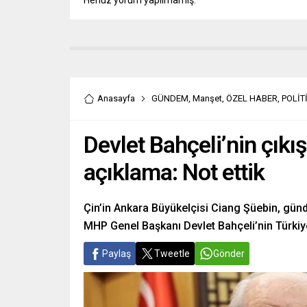
Anasayfa
GÜNDEM
,
Manşet
,
ÖZEL HABER
,
POLİT
Devlet Bahçeli’nin çık
açıklama: Not ettik
Çin’in Ankara Büyükelçisi Ciang Şüebin, gün
MHP Genel Başkanı Devlet Bahçeli’nin Türkiye
Paylaş
Tweetle
Gönder