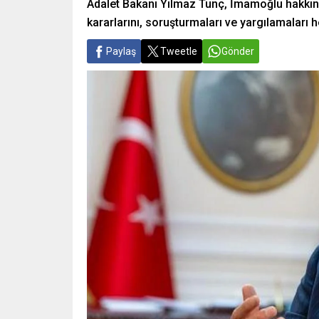
Adalet Bakanı Yılmaz Tunç, İmamoğlu hakkınd
kararlarını, soruşturmaları ve yargılamaları he
Paylaş
Tweetle
Gönder