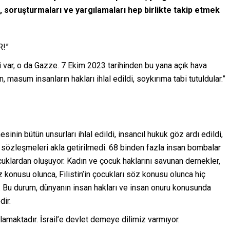
ı, soruşturmaları ve yargılamaları hep birlikte takip etmek
R!”
 var, o da Gazze. 7 Ekim 2023 tarihinden bu yana açık hava
 masum insanların hakları ihlal edildi, soykırıma tabi tutuldular.”
nin bütün unsurları ihlal edildi, insancıl hukuk göz ardı edildi,
sözleşmeleri akla getirilmedi. 68 binden fazla insan bombalar
cuklardan oluşuyor. Kadın ve çocuk haklarını savunan dernekler,
öz konusu olunca, Filistin’in çocukları söz konusu olunca hiç
. Bu durum, dünyanın insan hakları ve insan onuru konusunda
dir.
gulamaktadır. İsrail’e devlet demeye dilimiz varmıyor.