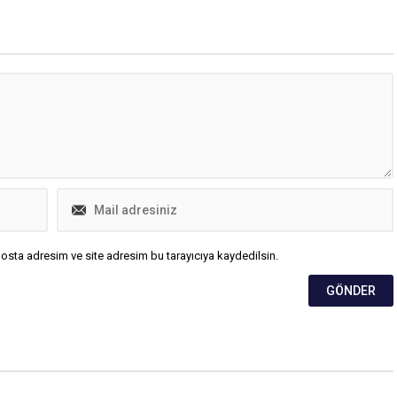
çıkışına CHP Sözcüsü Deniz
Yücel'den sert yanıt geldi. Yücel,
"Geri zekalıya anlatır gibi anlatalım.
Taliban kafalı, gerici, 3-5 yobaz
istedi diye, ne Atatürk'ten, ne
demokrasiden, ne cumhuriyetten,
ne de laiklikten vazgeçmeyiz!
Toplumun...
osta adresim ve site adresim bu tarayıcıya kaydedilsin.