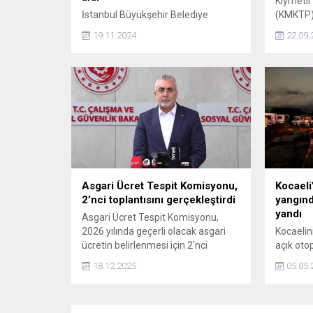
Kıymetli
İstanbul Büyükşehir Belediye
(KMKTP) 
Başkanı Ekrem İmamoğlu'nun,
fiyatı, h
19.11.2024
22.09.
Beylikdüzü Belediye Başkanı olduğu
sonunda 
dönemde ihaleye fesat karıştırma
yükseldi.
suçlamasıyla yargılandığı davanın
savcısı yarınki duruşma öncesi
rapor alarak izne ayrıldı.
Asgari Ücret Tespit Komisyonu,
Kocaeli
2’nci toplantısını gerçekleştirdi
yangınd
yandı
Asgari Ücret Tespit Komisyonu,
2026 yılında geçerli olacak asgari
Kocaelini
ücretin belirlenmesi için 2'nci
açık oto
toplantısını Çalışma ve Sosyal
toplu ta
18.12.2025
05.05.
Güvenlik Bakanlığı'nda
geldi.
gerçekleştirdi. Toplantıya katılarak
işçi kesiminin taleplerini komisyona