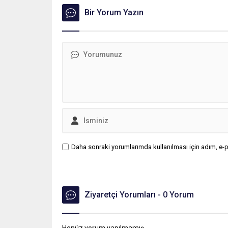
ileten Çalışma ve Sosyal Güvenlik
Bakanı Vedat Işıkhan, 2026’da
Bir Yorum Yazın
geçerli olacak ücreti hem
enflasyona ezdirmeme ilkesine
dikkat edeceğiz, hem de
işçilerimizin refahını ve satın...
Daha sonraki yorumlarımda kullanılması için adım, e-p
Ziyaretçi Yorumları - 0 Yorum
Henüz yorum yapılmamış.