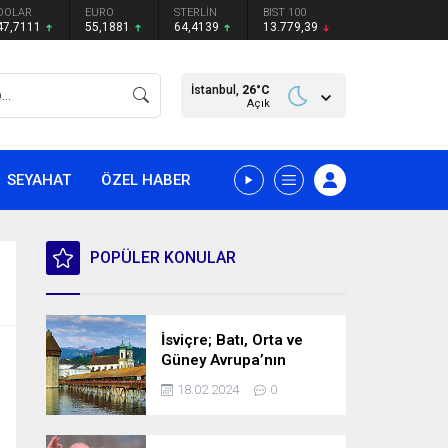
DOLAR
EURO
STERLİN
BIST 100
47,7111
55,1881
64,4139
13.779,39
İstanbul,
26
°C
Açık
SEYAHAT
ÖZEL HABER
POPÜLER KONULAR
İsviçre; Batı, Orta ve
Güney Avrupa’nın
kesişme noktasında
18.02.2024
0
bulunan bir ülke.