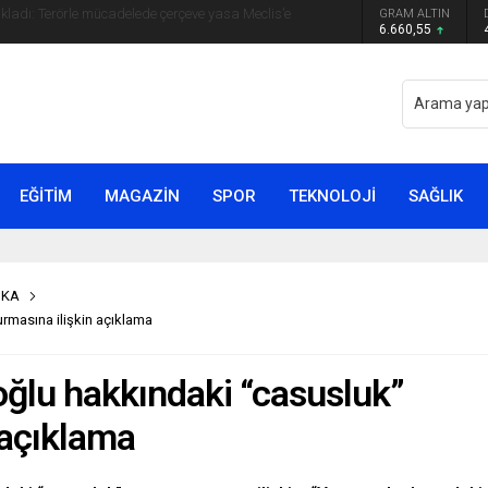
GRAM ALTIN
yip ilk kez açıkladı: En büyük tehdit dışarısıdır!
6.660,55
EĞİTİM
MAGAZİN
SPOR
TEKNOLOJİ
SAĞLIK
İKA
rmasına ilişkin açıklama
ğlu hakkındaki “casusluk”
 açıklama