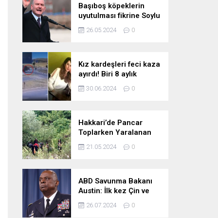
Başıboş köpeklerin
uyutulması fikrine Soylu
da karşı çıktı: Gönlüm
26.05.2024
0
razı değil
Kız kardeşleri feci kaza
ayırdı! Biri 8 aylık
hamile iki kız kardeş
30.06.2024
0
hayatını kaybetti
Hakkari’de Pancar
Toplarken Yaralanan
Kadın İçin Kurtarma
21.05.2024
0
Çalışmaları
ABD Savunma Bakanı
Austin: İlk kez Çin ve
Rusya uçaklarının
26.07.2024
0
birlikte uçtuğunu