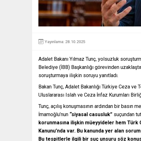
Yayınlama: 28.10.2025
Adalet Bakanı Yılmaz Tunç, yolsuzluk soruştur
Belediye (İBB) Başkanlığı görevinden uzaklaştı
soruşturmaya ilişkin soruyu yanıtladı.
Bakan Tunç, Adalet Bakanlığı Türkiye Ceza ve 
Uluslararası Islah ve Ceza İnfaz Kurumları Birliğ
Tunç, açılış konuşmasının ardından bir basın m
İmamoğlu’nun
“siyasal casusluk”
suçundan tut
korunmasına ilişkin müeyyideler hem Türk
Kanunu’nda var. Bu kanunda yer alan sorumlulu
Bu tespitlerle ilgili bir suç unsuru söz kon