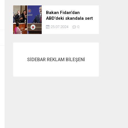
gördük
Bakan Fidan’dan
ABD’deki skandala sert
tepki: Netanyahu’yu
25.07.2024
0
alkışlayanlar eli kanlı
bir suçlunun
destekçileri olarak
tarihe geçti
SİDEBAR REKLAM BİLEŞENİ