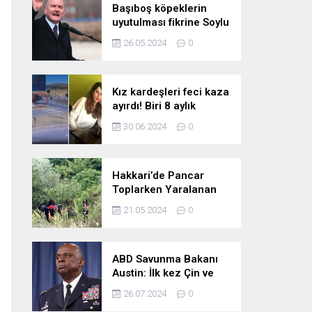
Başıboş köpeklerin
uyutulması fikrine Soylu
da karşı çıktı: Gönlüm
26.05.2024
0
razı değil
Kız kardeşleri feci kaza
ayırdı! Biri 8 aylık
hamile iki kız kardeş
30.06.2024
0
hayatını kaybetti
Hakkari’de Pancar
Toplarken Yaralanan
Kadın İçin Kurtarma
21.05.2024
0
Çalışmaları
ABD Savunma Bakanı
Austin: İlk kez Çin ve
Rusya uçaklarının
26.07.2024
0
birlikte uçtuğunu