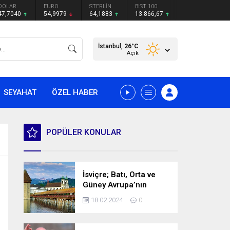
DOLAR
EURO
STERLİN
BIST 100
47,7040
54,9979
64,1883
13.866,67
İstanbul,
26
°C
Açık
SEYAHAT
ÖZEL HABER
POPÜLER KONULAR
İsviçre; Batı, Orta ve
Güney Avrupa’nın
kesişme noktasında
18.02.2024
0
bulunan bir ülke.