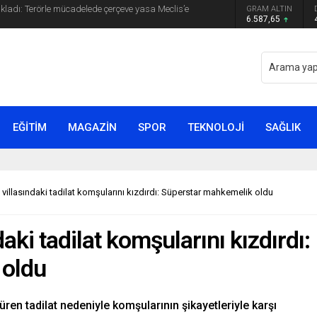
GRAM ALTIN
yip ilk kez açıkladı: En büyük tehdit dışarısıdır!
6.587,65
EĞİTİM
MAGAZİN
SPOR
TEKNOLOJİ
SAĞLIK
 villasındaki tadilat komşularını kızdırdı: Süperstar mahkemelik oldu
aki tadilat komşularını kızdırdı:
 oldu
ren tadilat nedeniyle komşularının şikayetleriyle karşı