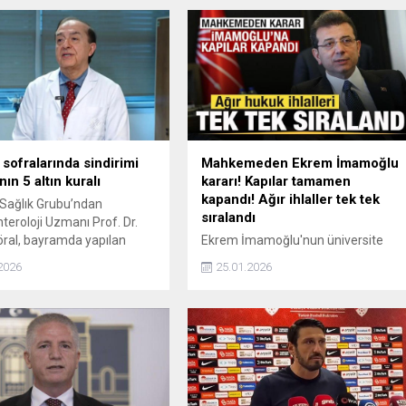
sofralarında sindirimi
Mahkemeden Ekrem İmamoğlu
ın 5 altın kuralı
kararı! Kapılar tamamen
kapandı! Ağır ihlaller tek tek
Sağlık Grubu’ndan
sıralandı
teroloji Uzmanı Prof. Dr.
ral, bayramda yapılan
Ekrem İmamoğlu'nun üniversite
 hatalarına dikkat çekerek
diplomasının iptaline karşı açtığı
2026
25.01.2026
bir bayram için önemli
davayı reddetmesine ilişkin
da bulundu.
gerekçeli karar ortaya çıktı. Kararda
sistematik usulsüzlükler ve ağır
hukuk ihlalleri tek tek sıralandı.