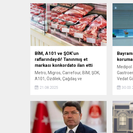
BİM, A101 ve ŞOK’un
Bayram 
raflarındaydı! Tanınmış et
koruman
markası konkordato ilan etti
Medipol 
Metro, Migros, Carrefour, BİM, ŞOK,
Gastroen
A101, Özdilek, Çağdaş ve
Vedat Gö
McDonald’s gibi birçok büyük
beslenme
21.08.2025
30.03.
market zinciri ve restoranın et ve
sağlıklı 
burger köftesi ihtiyacını karşılayan
uyarılar
Erşan Et, mali sıkıntılar nedeniyle
konkordato ilan etti.