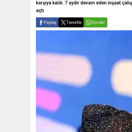
karşıya kaldı. 7 aydır devam eden inşaat çal
açtı
Paylaş
Tweetle
Gönder