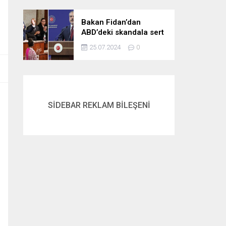
gördük
Bakan Fidan’dan
ABD’deki skandala sert
tepki: Netanyahu’yu
25.07.2024
0
alkışlayanlar eli kanlı
bir suçlunun
destekçileri olarak
tarihe geçti
SİDEBAR REKLAM BİLEŞENİ