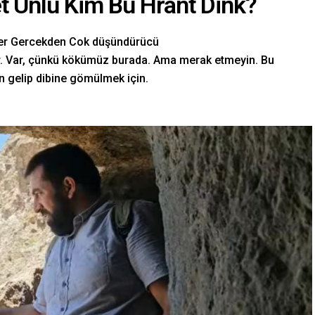
t Ünlü Kim Bu Hrant Dink?
ler Gercekden Cok düşündürücü
ar. Var, çünkü kökümüz burada. Ama merak etmeyin. Bu
rın gelip dibine gömülmek için.