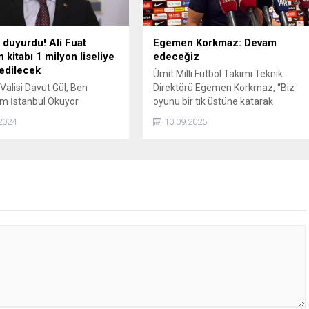
l duyurdu! Ali Fuat
Egemen Korkmaz: Devam
n kitabı 1 milyon liseliye
edeceğiz
edilecek
Ümit Milli Futbol Takımı Teknik
Valisi Davut Gül, Ben
Direktörü Egemen Korkmaz, “Biz
m İstanbul Okuyor
oyunu bir tık üstüne katarak
e dair paylaşımında,
değiştireceğiz. Hiçbir şeyin kolay
2024
10.09.2025
s Prof. Dr. Ali Fuat Başgilin
olmadığını söyledim. Gerçekten
e Baş Başa kitabından 1
olmuyor. Birbiriyle ilk defa oynayan
et bastırılarak lise
arkadaşlar var. Ama bizim
erine hediye edileceğini
amacımızda bir sıkıntı olmadı.
.
Bugünkü oyundan genel anlamda
memnunum. Devam edeceğiz” ded