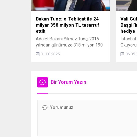
Bakan Tunç: e-Tebligat ile 24
Vali Gü
milyar 358 milyon TL tasarruf
Başgil’i
ettik
hediye 
Adalet Bakanı Yılmaz Tunç, 2015
İstanbul 
yılından günümüze 318 milyon 190
Okuyoru
binin üzerinde e-Tebligat
projesin
31.08.2025
06.05.
göndererek; 11 bin 137 ton kağıt
Ordinaryü
tasarrufu sağladık, 189 bin 324
Gençlerl
ağacı kesilmekten kurtardık, 24
milyon ad
milyar 358 milyon 333 bin TL
öğrencil
tasarruf ettik dedi.
Bir Yorum Yazın
duyurdu