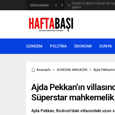
SON DAKİKA
Süleyman Soylu ‘çok korktum’ de
GÜNDEM
POLİTİKA
EKONOMİ
DÜNYA
Anasayfa
GÜNDEM
,
MAGAZİN
Ajda Pekkan’ın
Ajda Pekkan’ın villasınd
Süperstar mahkemelik
Ajda Pekkan, Bodrum’daki villasındaki uzun sü