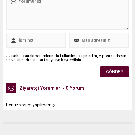
başlatılan yeni destek
programları ve Aile
Enstitüsü'nün kurulması
hakkında bilgiler verdi.
Daha sonraki yorumlarımda kullanılması için adım, e-posta adresim
ve site adresim bu tarayıcıya kaydedilsin.
Ziyaretçi Yorumları - 0 Yorum
Henüz yorum yapılmamış.