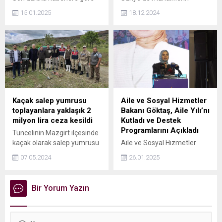
İstanbul'da son 48 saatte
ilerleyişi sürerken 'Bir an
15.01.2025
18.12.2024
sahte içki nedeniyle
önce Esad ile gerekli
hastanelere başvuran 66
temaslar yapılmalı'
kişiden 23'ü hayatını
açıklamasının CHP Genel
kaybetti. 32 kişinin entübe
Başkanı Özgür Özel'e oy
edilerek tedavilerinin yoğun
kaybettirdi. BETİMAR
bakımda sürdüğü
Yönetim Kurulu Başkanı
öğrenilirken 8 hastanın
Gürkan Duman, "Özel'in son
durumunun iyi olduğu, 3
dönemde Esad'la görüşmesi
kişinin ise taburcu edildiği
talebi sonrası yaptığımız
Kaçak salep yumrusu
Aile ve Sosyal Hizmetler
öğrenildi.
çalışmada CHP'nin oylarında
toplayanlara yaklaşık 2
Bakanı Göktaş, Aile Yılı’nı
ciddi düşüş olduğunu
milyon lira ceza kesildi
Kutladı ve Destek
görüyoruz" ifadelerini
Programlarını Açıkladı
Tuncelinin Mazgirt ilçesinde
kullandı.
kaçak olarak salep yumrusu
Aile ve Sosyal Hizmetler
toplayan 5 kişiye, 1 milyon
Bakanı Mahinur Özdemir
07.05.2024
26.01.2025
935 bin 705 lira ceza kesildi.
Göktaş, Çankırı'da
Kaçak toplanan 3 torba
düzenlenen AK Parti Kadın
salep yumrusuna ise el
Kolları Kongresi'nde önemli
Bir Yorum Yazın
konuldu.
açıklamalarda bulundu. Aile
yapısını korumak ve
güçlendirmek amacıyla