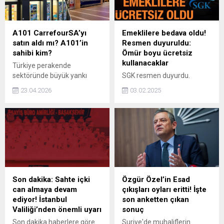
A101 CarrefourSA’yı
Emeklilere bedava oldu!
satın aldı mı? A101’in
Resmen duyuruldu:
sahibi kim?
Ömür boyu ücretsiz
kullanacaklar
Türkiye perakende
sektöründe büyük yankı
SGK resmen duyurdu.
uyandıran A101-
Emekliler, Sağlık
23.04.2026
03.02.2025
CarrefourSA hisse devri
Bakanlığı'na bağlı termal
anlaşması gündemin üst
tesisleri ömür boyu ücretsiz
sıralarına yerleşti. “A101
kullanabilecek. İşte SGK
CarrefourSA’yı satın aldı
kaplıca şartları...
mı?” ve “A101’in sahibi kim?”
soruları yoğun şekilde
araştırılıyor.
Son dakika: Sahte içki
Özgür Özel’in Esad
can almaya devam
çıkışları oyları eritti! İşte
ediyor! İstanbul
son anketten çıkan
Valiliği’nden önemli uyarı
sonuç
Son dakika haberlere göre
Suriye'de muhaliflerin