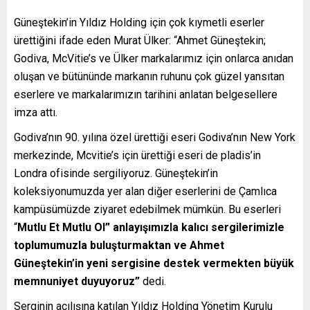
Güneştekin’in Yıldız Holding için çok kıymetli eserler
ürettiğini ifade eden Murat Ülker: “Ahmet Güneştekin;
Godiva, McVitie’s ve Ülker markalarımız için onlarca anıdan
oluşan ve bütününde markanın ruhunu çok güzel yansıtan
eserlere ve markalarımızın tarihini anlatan belgesellere
imza attı.
Godiva’nın 90. yılına özel ürettiği eseri Godiva’nın New York
merkezinde, Mcvitie’s için ürettiği eseri de pladis’in
Londra ofisinde sergiliyoruz. Güneştekin’in
koleksiyonumuzda yer alan diğer eserlerini de Çamlıca
kampüsümüzde ziyaret edebilmek mümkün. Bu eserleri
“
Mutlu Et Mutlu Ol” anlayışımızla kalıcı sergilerimizle
toplumumuzla buluşturmaktan ve Ahmet
Güneştekin’in yeni sergisine destek vermekten büyük
memnuniyet duyuyoruz”
dedi.
Serginin açılışına katılan Yıldız Holding Yönetim Kurulu