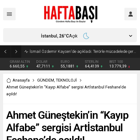
İstanbul,
26
°C
Açık
Süleyman Soylu ‘çok korktum’ deyip ilk kez açıkladı: En büyük tehdit dışarısıdır!
GRAM ALTIN
DOLAR
EURO
STERLİN
BIST 100
6.660,55
47,7111
55,1881
64,4139
13.779,39
Anasayfa
GÜNDEM
,
TEKNOLOJİ
Ahmet Güneştekin’in “Kayıp Alfabe” sergisi Artİstanbul Feshane’de
açıldı!
Ahmet Güneştekin’in “Kayıp
Alfabe” sergisi Artİstanbul