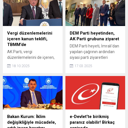
sahip parti olduğunu
İnciler, akciğerinin
gösterdi.
fonksiyonlarını yerine
getirememesi sonucu 3
yıldır çantasında taşıdığı
yapay akciğer cihazıyla
hayata tutunuyor.
Vergi düzenlemelerini
DEM Parti heyetinden,
içeren kanun teklifi,
AK Parti grubuna ziyaret
TBMM’de
DEM Parti heyeti, İmralı'dan
AK Parti, vergi
yapılan çağrının ardından
düzenlemelerini de içeren,
siyasi parti ziyaretleri
'Vergi Kanunları ile Bazı
kapsamında TBMM'de AK
18.10.2025
17.03.2025
Kanunlarda ve 631 Sayılı
Parti grubunu ziyaret etti.
Kanun Hükmünde
Kararnamede Değişiklik
Yapılmasına Dair Kanun
Teklifi'ni TBMM
Başkanlığı'na sundu.
Bakan Kurum: İklim
e-Devlet’te birikmiş
değişikliğiyle mücadele,
paranız olabilir! Birkaç