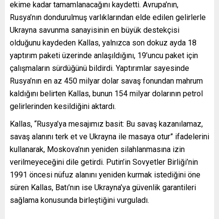
ekime kadar tamamlanacağını kaydetti. Avrupa’nın,
Rusya’nın dondurulmuş varlıklarından elde edilen gelirlerle
Ukrayna savunma sanayisinin en büyük destekçisi
olduğunu kaydeden Kallas, yalnızca son dokuz ayda 18
yaptırım paketi üzerinde anlaşıldığını, 19’uncu paket için
çalışmaların sürdüğünü bildirdi. Yaptırımlar sayesinde
Rusya’nın en az 450 milyar dolar savaş fonundan mahrum
kaldığını belirten Kallas, bunun 154 milyar dolarının petrol
gelirlerinden kesildiğini aktardı.
Kallas, “Rusya’ya mesajımız basit: Bu savaş kazanılamaz,
savaş alanını terk et ve Ukrayna ile masaya otur” ifadelerini
kullanarak, Moskova’nın yeniden silahlanmasına izin
verilmeyeceğini dile getirdi. Putin’in Sovyetler Birliği’nin
1991 öncesi nüfuz alanını yeniden kurmak istediğini öne
süren Kallas, Batı’nın ise Ukrayna’ya güvenlik garantileri
sağlama konusunda birleştiğini vurguladı.