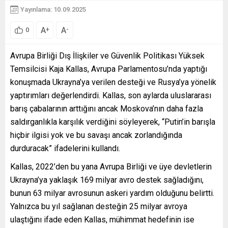
Yayınlama: 10.09.2025
A
A
+
-
0
Avrupa Birliği Dış İlişkiler ve Güvenlik Politikası Yüksek
Temsilcisi Kaja Kallas, Avrupa Parlamentosu’nda yaptığı
konuşmada Ukrayna’ya verilen desteği ve Rusya’ya yönelik
yaptırımları değerlendirdi. Kallas, son aylarda uluslararası
barış çabalarının arttığını ancak Moskova’nın daha fazla
saldırganlıkla karşılık verdiğini söyleyerek, “Putin’in barışla
hiçbir ilgisi yok ve bu savaşı ancak zorlandığında
durduracak” ifadelerini kullandı.
Kallas, 2022’den bu yana Avrupa Birliği ve üye devletlerin
Ukrayna’ya yaklaşık 169 milyar avro destek sağladığını,
bunun 63 milyar avrosunun askeri yardım olduğunu belirtti.
Yalnızca bu yıl sağlanan desteğin 25 milyar avroya
ulaştığını ifade eden Kallas, mühimmat hedefinin ise