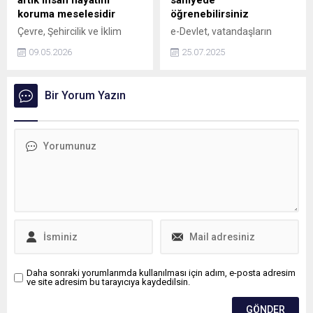
artık insan hayatını
saniyede
koruma meselesidir
öğrenebilirsiniz
Çevre, Şehircilik ve İklim
e-Devlet, vatandaşların
Değişikliği Bakanı Murat
işlemlerini bir hayli
09.05.2026
25.07.2025
Kurum, iklim değişikliğiyle
kolaylaştırıyor ancak birçok
mücadelenin artık sadece
kişi burada biriken
bir çevre politikası değil,
paralarının farkında değil.
Bir Yorum Yazın
insan hayatını koruma
Otomatik BES kesintileri,
meselesi olduğunu söyledi.
devlet destekleri ve bireysel
ödemeler gibi pek çok
bakiye e-Devlet üzerinden
kontrol edilebiliyor. Fakat,
kullanılmayan bu tutarlar
talep edilmediğinde devlete
geri dönebiliyor. Acaba sizin
de unutulmuş bir paranız
olabilir mi?
Daha sonraki yorumlarımda kullanılması için adım, e-posta adresim
ve site adresim bu tarayıcıya kaydedilsin.