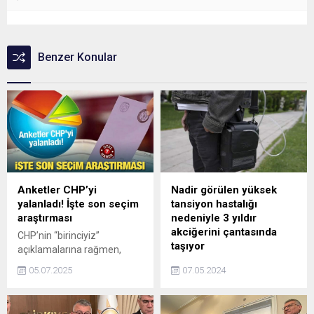
Benzer Konular
Anketler CHP’yi
Nadir görülen yüksek
yalanladı! İşte son seçim
tansiyon hastalığı
araştırması
nedeniyle 3 yıldır
akciğerini çantasında
CHP’nin “birinciyiz”
taşıyor
açıklamalarına rağmen,
2025 Mayıs-Haziran
Nadir görülen bir yüksek
05.07.2025
07.05.2024
döneminde yapılan altı farklı
tansiyon türü olan
anket çalışması AK Parti’nin
"pulmoner hipertansiyon"
hâlâ en yüksek oy oranına
hastası 60 yaşındaki Aykut