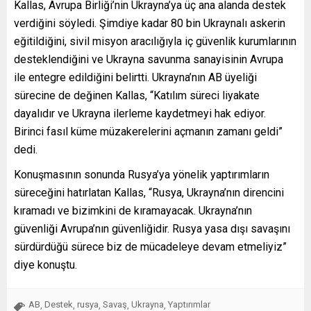
Kallas, Avrupa Birliği’nin Ukrayna’ya üç ana alanda destek
verdiğini söyledi. Şimdiye kadar 80 bin Ukraynalı askerin
eğitildiğini, sivil misyon aracılığıyla iç güvenlik kurumlarının
desteklendiğini ve Ukrayna savunma sanayisinin Avrupa
ile entegre edildiğini belirtti. Ukrayna’nın AB üyeliği
sürecine de değinen Kallas, “Katılım süreci liyakate
dayalıdır ve Ukrayna ilerleme kaydetmeyi hak ediyor.
Birinci fasıl küme müzakerelerini açmanın zamanı geldi”
dedi.
Konuşmasının sonunda Rusya’ya yönelik yaptırımların
süreceğini hatırlatan Kallas, “Rusya, Ukrayna’nın direncini
kıramadı ve bizimkini de kıramayacak. Ukrayna’nın
güvenliği Avrupa’nın güvenliğidir. Rusya yasa dışı savaşını
sürdürdüğü sürece biz de mücadeleye devam etmeliyiz”
diye konuştu.
AB
Destek
rusya
Savaş
Ukrayna
Yaptırımlar
,
,
,
,
,