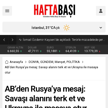
İstanbul,
31
°C
Açık
Süleyman Soylu ‘çok korktum’ deyip ilk kez açıkladı: En büyük tehdit dışarısıdır!
GRAM ALTIN
DOLAR
EURO
STERLİN
BIST 100
6.660,55
47,7111
55,1881
64,4139
13.779,39
Anasayfa
DÜNYA
,
GÜNDEM
,
Manşet
,
POLİTİKA
AB’den Rusya’ya mesaj: Savaşı alanını terk et ve Ukrayna ile masaya
otur
AB’den Rusya’ya mesaj:
Savaşı alanını terk et ve