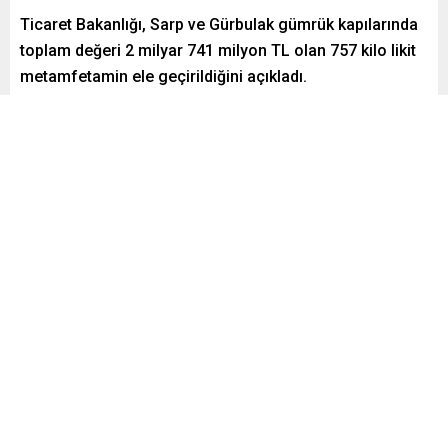
Ticaret Bakanlığı, Sarp ve Gürbulak gümrük kapılarında
toplam değeri 2 milyar 741 milyon TL olan 757 kilo likit
metamfetamin ele geçirildiğini açıkladı.
Paylaş
Tweetle
Gönder
Yayınlama: 10.09.2025